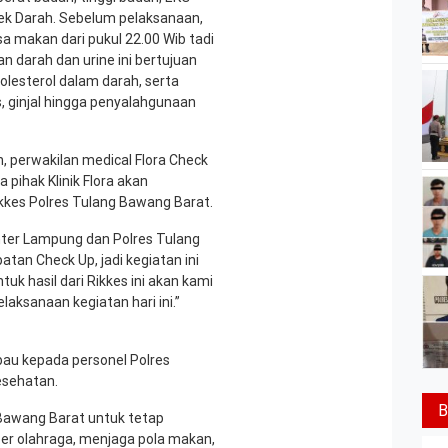
n cek Darah. Sebelum pelaksanaan,
 makan dari pukul 22.00 Wib tadi
 darah dan urine ini bertujuan
olesterol dalam darah, serta
s, ginjal hingga penyalahgunaan
, perwakilan medical Flora Check
ihak Klinik Flora akan
kkes Polres Tulang Bawang Barat.
nter Lampung dan Polres Tulang
tan Check Up, jadi kegiatan ini
uk hasil dari Rikkes ini akan kami
laksanaan kegiatan hari ini.”
bau kepada personel Polres
esehatan.
B
Bawang Barat untuk tetap
ber olahraga, menjaga pola makan,