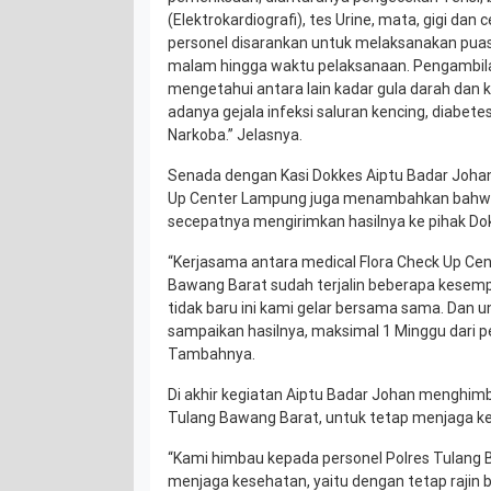
(Elektrokardiografi), tes Urine, mata, gigi da
personel disarankan untuk melaksanakan puasa
malam hingga waktu pelaksanaan. Pengambilan
mengetahui antara lain kadar gula darah dan k
adanya gejala infeksi saluran kencing, diabete
Narkoba.” Jelasnya.
Senada dengan Kasi Dokkes Aiptu Badar Johan
Up Center Lampung juga menambahkan bahwa p
secepatnya mengirimkan hasilnya ke pihak Do
“Kerjasama antara medical Flora Check Up Ce
Bawang Barat sudah terjalin beberapa kesempa
tidak baru ini kami gelar bersama sama. Dan unt
sampaikan hasilnya, maksimal 1 Minggu dari pe
Tambahnya.
Di akhir kegiatan Aiptu Badar Johan menghim
Tulang Bawang Barat, untuk tetap menjaga k
“Kami himbau kepada personel Polres Tulang 
menjaga kesehatan, yaitu dengan tetap rajin 