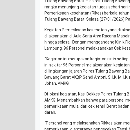
Tulang Bawang Barat – Polres Tulang Bawan
rangka menunjang kegiatan tugas sehari hari
Pemeriksaan kesehatan (Rikes) berkala tahun
Tulang Bawang Barat. Selasa (27/01/2026) Pa
Kegiatan Pemeriksaan kesehatan yang dilaksa
dilaksanakan di Aula Sarja Arya Racana Mapolr
hingga selesai. Dengan menggandeng Klinik Fl
Lampung, 96 Personel melaksanakan Cek Kes
“Kegiatan ini merupakan kegiatan rutin setiap 
ini sekitar 96 Personel melaksanakan kegiatan 
di lingkungan jajaran Polres Tulang Bawang Ba
Bawang Barat AKBP Sendi Antoni, S. I.K, M. I.K,
Johan, AMKG
Di lokasi kegiatan, Kasi Dokkes Polres Tulang
AMKG. Menambahkan bahwa para personel me
pemeriksaan mulai dari cek tensi, Berat badan
darah.
“Personel yang melaksanakan Rikkes akan me
pemeriksaan, diantaranya pengecekan Tensi, b