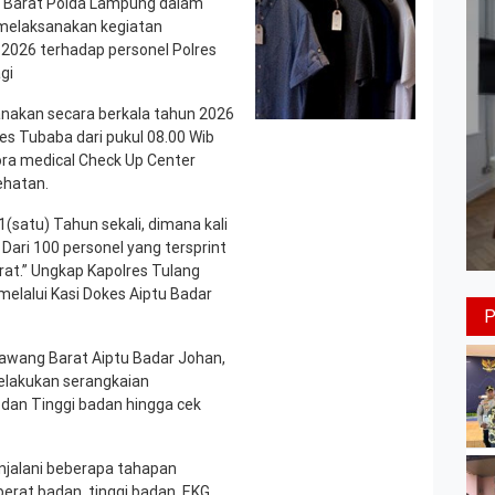
g Barat Polda Lampung dalam
 melaksanakan kegiatan
 2026 terhadap personel Polres
gi
nakan secara berkala tahun 2026
es Tubaba dari pukul 08.00 Wib
ora medical Check Up Center
ehatan.
1(satu) Tahun sekali, dimana kali
Dari 100 personel yang tersprint
rat.” Ungkap Kapolres Tulang
 melalui Kasi Dokes Aiptu Badar
 Bawang Barat Aiptu Badar Johan,
lakukan serangkaian
 dan Tinggi badan hingga cek
njalani beberapa tahapan
erat badan, tinggi badan, EKG