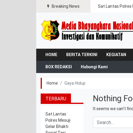
gal Jaya
Breaking News
Sat Lantas Polres 
HOME
BERITA TERKINI
KEGIATAN
BOX REDAKSI
Hubungi Kami
Home
Gaya Hidup
Nothing F
TERBARU
It seems we can’t fin
Sat Lantas
Search
Polres Mesuji
Gelar Bhakti
Sosial Tasi