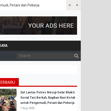
<
>
emudi, Petani dan Pekerja
Kapolres Tulang Bawang Bara
DAYA
TERBARU
Sat Lantas Polres Mesuji Gelar Bhakti
Sosial Tasi Berkah, Bagikan Nasi Kotak
untuk Pengemudi, Petani dan Pekerja
7 Aug 2026