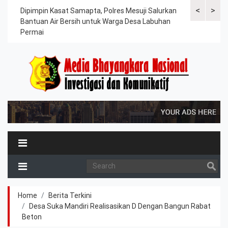
<
>
kuat
Dipimpin Kasat Samapta, Polres Mesuji Salurkan
Polres Mesu
Bantuan Air Bersih untuk Warga Desa Labuhan
Melaksanaka
Permai
Kesiapsiaga
Home
Berita Terkini
Desa Suka Mandiri Realisasikan D Dengan Bangun Rabat
Beton