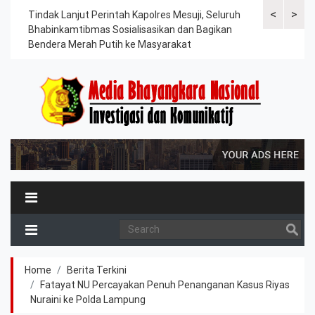
<
>
ama
Tindak Lanjut Perintah Kapolres Mesuji, Seluruh
Sat Lantas Po
erah
Bhabinkamtibmas Sosialisasikan dan Bagikan
Berkah, Bagi
Bendera Merah Putih ke Masyarakat
Petani dan P
Home
Berita Terkini
Fatayat NU Percayakan Penuh Penanganan Kasus Riyas
Nuraini ke Polda Lampung