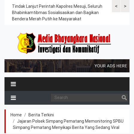
<
>
ama
Tindak Lanjut Perintah Kapolres Mesuji, Seluruh
Sat Lantas Po
erah
Bhabinkamtibmas Sosialisasikan dan Bagikan
Berkah, Bagi
Bendera Merah Putih ke Masyarakat
Petani dan P
Home
Berita Terkini
Jajaran Polsek Simpang Pematang Memonitoring SPBU
Simpang Pematang Menyikapi Berita Yang Sedang Viral