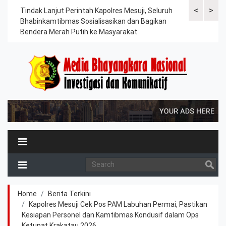
<
>
ama
Tindak Lanjut Perintah Kapolres Mesuji, Seluruh
Sat Lantas Po
erah
Bhabinkamtibmas Sosialisasikan dan Bagikan
Berkah, Bagi
Bendera Merah Putih ke Masyarakat
Petani dan P
Home
Berita Terkini
Kapolres Mesuji Cek Pos PAM Labuhan Permai, Pastikan
Kesiapan Personel dan Kamtibmas Kondusif dalam Ops
Ketupat Krakatau 2026