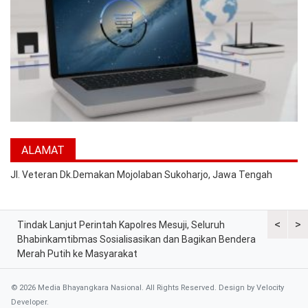
ALAMAT
Jl. Veteran Dk.Demakan Mojolaban Sukoharjo, Jawa Tengah
<
>
Tindak Lanjut Perintah Kapolres Mesuji, Seluruh
Sat Lantas
tih
Bhabinkamtibmas Sosialisasikan dan Bagikan Bendera
Berkah, Ba
Merah Putih ke Masyarakat
dan Peker
© 2026 Media Bhayangkara Nasional. All Rights Reserved. Design by
Velocity
Developer
.