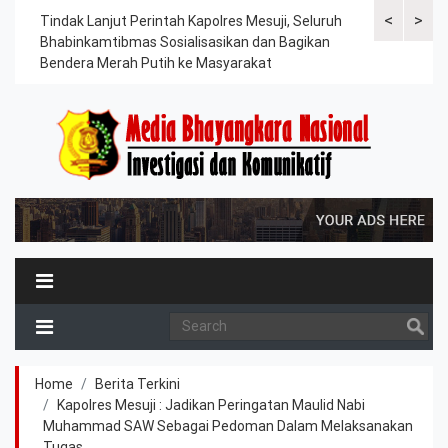
<
>
ama
Tindak Lanjut Perintah Kapolres Mesuji, Seluruh
Sat Lantas Po
erah
Bhabinkamtibmas Sosialisasikan dan Bagikan
Berkah, Bagi
Bendera Merah Putih ke Masyarakat
Petani dan P
Home
Berita Terkini
Kapolres Mesuji : Jadikan Peringatan Maulid Nabi
Muhammad SAW Sebagai Pedoman Dalam Melaksanakan
Tugas