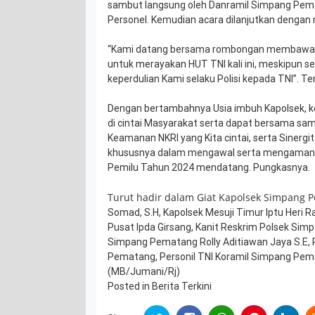
sambut langsung oleh Danramil Simpang Pema
Personel. Kemudian acara dilanjutkan dengan
“Kami datang bersama rombongan membawa 
untuk merayakan HUT TNI kali ini, meskipun se
keperdulian Kami selaku Polisi kepada TNI”. T
Dengan bertambahnya Usia imbuh Kapolsek, k
di cintai Masyarakat serta dapat bersama sa
Keamanan NKRI yang Kita cintai, serta Sinergi
khususnya dalam mengawal serta mengaman
Pemilu Tahun 2024 mendatang. Pungkasnya.
Turut hadir dalam Giat Kapolsek Simpang
Somad, S.H, Kapolsek Mesuji Timur Iptu Heri 
Pusat Ipda Girsang, Kanit Reskrim Polsek Si
Simpang Pematang Rolly Aditiawan Jaya S.E, 
Pematang, Personil TNI Koramil Simpang Pema
(MB/Jumani/Rj)
Posted in
Berita Terkini