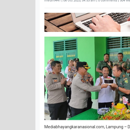
medn9441 |
06 Oct 2023, 04:53 am
| 0 comments | 504 vi
Mediabhayangkaranasional.com, Lampung – Di 