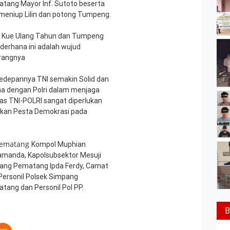
tang Mayor Inf. Sutoto beserta
 meniup Lilin dan potong Tumpeng.
Kue Ulang Tahun dan Tumpeng
derhana ini adalah wujud
erangnya
edepannya TNI semakin Solid dan
ma dengan Polri dalam menjaga
tas TNI-POLRI sangat diperlukan
kan Pesta Demokrasi pada
 Pematang
Kompol Muphian
Ramanda, Kapolsubsektor Mesuji
mpang Pematang Ipda Ferdy, Camat
Personil Polsek Simpang
tang dan Personil Pol PP.
B