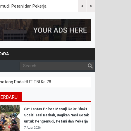
<
>
emudi, Petani dan Pekerja
Kapolres Tulang Bawang Bara
DAYA
matang Pada HUT TNI Ke 78
TERBARU
Sat Lantas Polres Mesuji Gelar Bhakti
Sosial Tasi Berkah, Bagikan Nasi Kotak
untuk Pengemudi, Petani dan Pekerja
7 Aug 2026