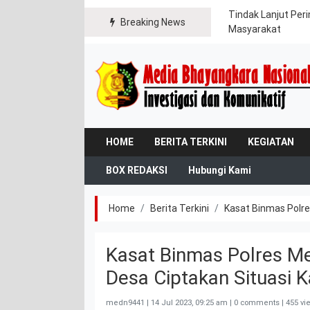
gikan Bendera Merah Putih kepada Warga dan
Tindak Lanjut Per
Breaking News
Masyarakat
HOME
BERITA TERKINI
KEGIATAN
BOX REDAKSI
Hubungi Kami
Home
Berita Terkini
Kasat Binmas Polr
Kasat Binmas Polres M
Desa Ciptakan Situasi
medn9441 |
14 Jul 2023, 09:25 am
| 0 comments | 455 vi