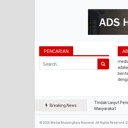
PENCARIAN
A
Search
medi
adala
berita
denga
gikan Bendera Merah Putih kepada Warga dan
Tindak Lanjut Per
Breaking News
Masyarakat
© 2026 Media Bhayangkara Nasional. All Rights Reserved. 