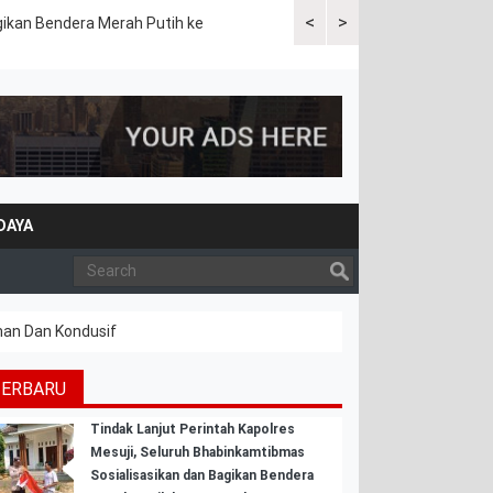
<
>
gikan Bendera Merah Putih ke
Sat Lantas Polres Mesuji Gela
DAYA
man Dan Kondusif
TERBARU
Tindak Lanjut Perintah Kapolres
Mesuji, Seluruh Bhabinkamtibmas
Sosialisasikan dan Bagikan Bendera