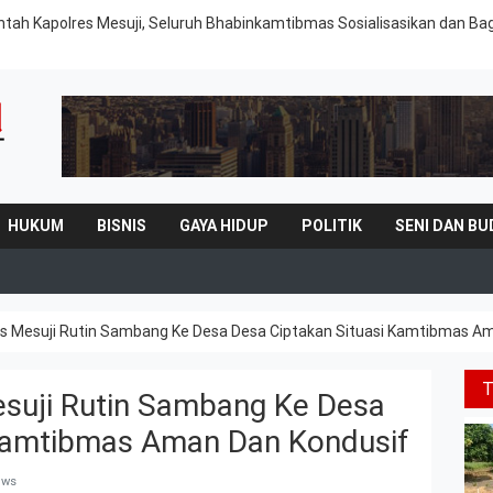
intah Kapolres Mesuji, Seluruh Bhabinkamtibmas Sosialisasikan dan Ba
HUKUM
BISNIS
GAYA HIDUP
POLITIK
SENI DAN BU
es Mesuji Rutin Sambang Ke Desa Desa Ciptakan Situasi Kamtibmas A
esuji Rutin Sambang Ke Desa
 Kamtibmas Aman Dan Kondusif
ews