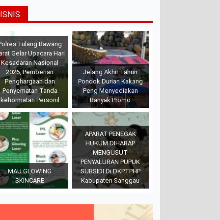
ISNIS
Polres Tulang Bawang
arat Gelar Upacara Hari
Kesadaran Nasional
2026, Pemberian
Jelang Akhir Tahun
Penghargaan dan
Pondok Durian Kakang
Penyematan Tanda
Peng Menyediakan
kehormatan Personil
Banyak Promo
APARAT PENEGAK
HUKUM DIHARAP
MENGUSUT
PENYALURAN PUPUK
MAU GLOWING
SUBSIDI Di DKPTPHP
SKINCARE
Kabupaten Sanggau