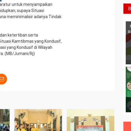
Aparatur untuk menyampaikan
B
hidupkan, supaya Situasi
una meminimalisir adanya Tindak
B
an ketertiban serta
ituasi Kamtibmas yang Kondusif,
uasi yang Kondusif di Wilayah
ya. (MB/Jumani/Rj)