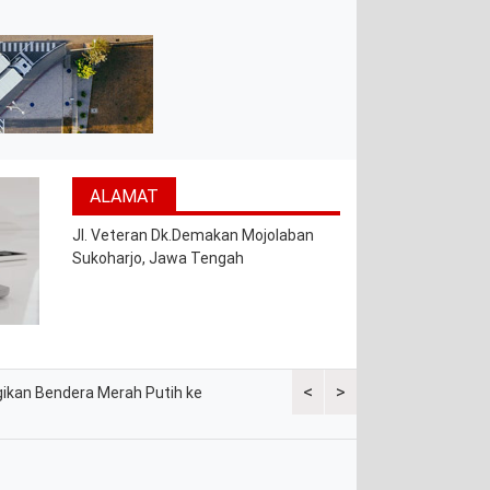
ALAMAT
Jl. Veteran Dk.Demakan Mojolaban
Sukoharjo, Jawa Tengah
<
>
gikan Bendera Merah Putih ke
Sat Lantas Polres Mesuji Gela