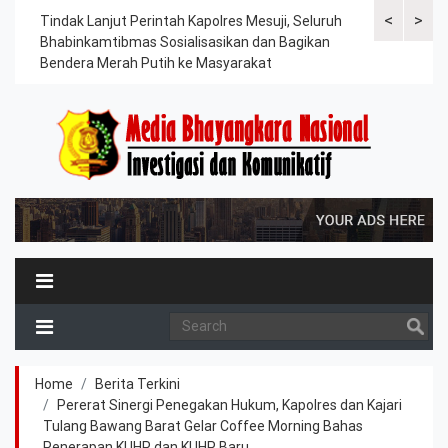
<
>
ama
Tindak Lanjut Perintah Kapolres Mesuji, Seluruh
Sat Lantas Po
erah
Bhabinkamtibmas Sosialisasikan dan Bagikan
Berkah, Bagi
Bendera Merah Putih ke Masyarakat
Petani dan P
Home
Berita Terkini
Pererat Sinergi Penegakan Hukum, Kapolres dan Kajari
Tulang Bawang Barat Gelar Coffee Morning Bahas
Penerapan KUHP dan KUHP Baru