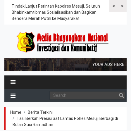
<
>
ama
Tindak Lanjut Perintah Kapolres Mesuji, Seluruh
Sat Lantas Po
erah
Bhabinkamtibmas Sosialisasikan dan Bagikan
Berkah, Bagi
Bendera Merah Putih ke Masyarakat
Petani dan P
Home
Berita Terkini
Tasi Berkah Presisi Sat Lantas Polres Mesuji Berbagi di
Bulan Suci Ramadhan