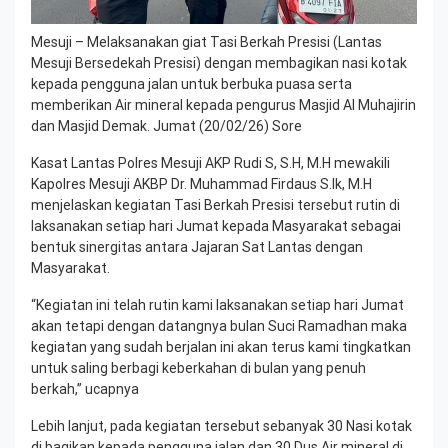
Mesuji – Melaksanakan giat Tasi Berkah Presisi (Lantas
Mesuji Bersedekah Presisi) dengan membagikan nasi kotak
kepada pengguna jalan untuk berbuka puasa serta
memberikan Air mineral kepada pengurus Masjid Al Muhajirin
dan Masjid Demak. Jumat (20/02/26) Sore
Kasat Lantas Polres Mesuji AKP Rudi S, S.H, M.H mewakili
Kapolres Mesuji AKBP Dr. Muhammad Firdaus S.Ik, M.H
menjelaskan kegiatan Tasi Berkah Presisi tersebut rutin di
laksanakan setiap hari Jumat kepada Masyarakat sebagai
bentuk sinergitas antara Jajaran Sat Lantas dengan
Masyarakat.
“Kegiatan ini telah rutin kami laksanakan setiap hari Jumat
akan tetapi dengan datangnya bulan Suci Ramadhan maka
kegiatan yang sudah berjalan ini akan terus kami tingkatkan
untuk saling berbagi keberkahan di bulan yang penuh
berkah,” ucapnya
Lebih lanjut, pada kegiatan tersebut sebanyak 30 Nasi kotak
di bagikan kepada pengguna jalan dan 30 Dus Air mineral di