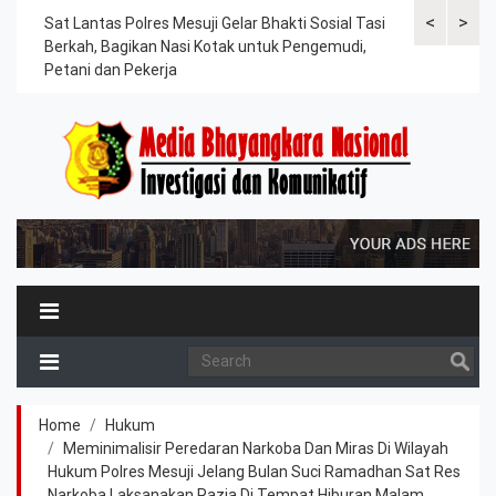
<
>
an
Sat Lantas Polres Mesuji Gelar Bhakti Sosial Tasi
Kapolres Tu
Berkah, Bagikan Nasi Kotak untuk Pengemudi,
Tahanan, Te
Petani dan Pekerja
Kesehatan
Home
Hukum
Meminimalisir Peredaran Narkoba Dan Miras Di Wilayah
Hukum Polres Mesuji Jelang Bulan Suci Ramadhan Sat Res
Narkoba Laksanakan Razia Di Tempat Hiburan Malam