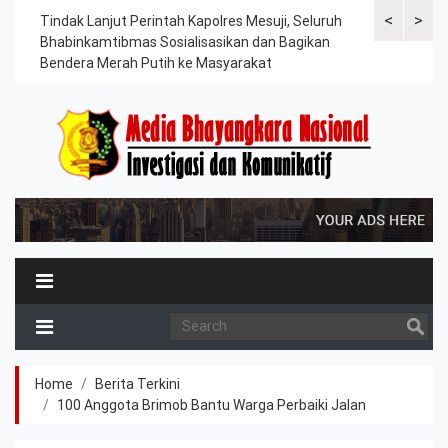
<
>
ama
Tindak Lanjut Perintah Kapolres Mesuji, Seluruh
Sat Lantas Po
erah
Bhabinkamtibmas Sosialisasikan dan Bagikan
Berkah, Bagi
Bendera Merah Putih ke Masyarakat
Petani dan P
Home
Berita Terkini
100 Anggota Brimob Bantu Warga Perbaiki Jalan