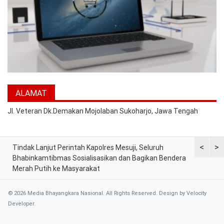
ALAMAT
Jl. Veteran Dk.Demakan Mojolaban Sukoharjo, Jawa Tengah
<
>
Tindak Lanjut Perintah Kapolres Mesuji, Seluruh
Sat Lantas
tih
Bhabinkamtibmas Sosialisasikan dan Bagikan Bendera
Berkah, Ba
Merah Putih ke Masyarakat
dan Peker
© 2026 Media Bhayangkara Nasional. All Rights Reserved. Design by
Velocity
Developer
.