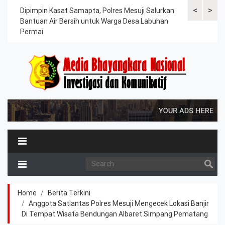
<
>
kuat
Dipimpin Kasat Samapta, Polres Mesuji Salurkan
Polres Mesu
Bantuan Air Bersih untuk Warga Desa Labuhan
Melaksanaka
Permai
Kesiapsiaga
Home
Berita Terkini
Anggota Satlantas Polres Mesuji Mengecek Lokasi Banjir
Di Tempat Wisata Bendungan Albaret Simpang Pematang