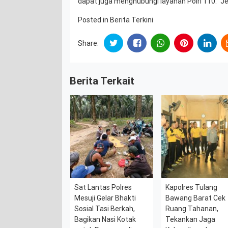
dapat juga menghubungi layanan Polri 110.” J
Posted in
Berita Terkini
Share:
Berita Terkait
Sat Lantas Polres
Kapolres Tulang
Mesuji Gelar Bhakti
Bawang Barat Cek
Sosial Tasi Berkah,
Ruang Tahanan,
Bagikan Nasi Kotak
Tekankan Jaga