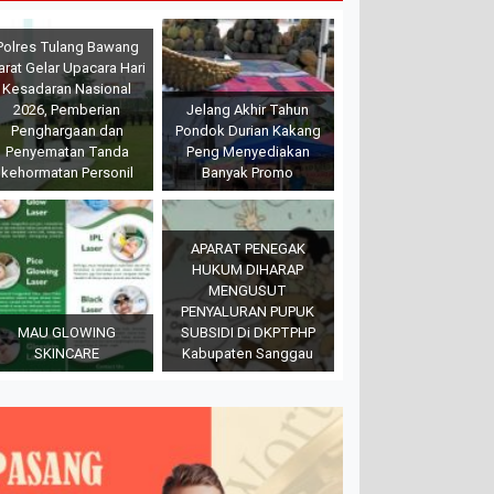
Polres Tulang Bawang
arat Gelar Upacara Hari
Kesadaran Nasional
2026, Pemberian
Jelang Akhir Tahun
Penghargaan dan
Pondok Durian Kakang
Penyematan Tanda
Peng Menyediakan
kehormatan Personil
Banyak Promo
APARAT PENEGAK
HUKUM DIHARAP
MENGUSUT
PENYALURAN PUPUK
MAU GLOWING
SUBSIDI Di DKPTPHP
SKINCARE
Kabupaten Sanggau