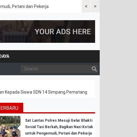
<
>
emudi, Petani dan Pekerja
Kapolres Tulang Bawang Bara
DAYA
binaan Kepada Siswa SDN 14 Simpang Pematang
TERBARU
Sat Lantas Polres Mesuji Gelar Bhakti
Sosial Tasi Berkah, Bagikan Nasi Kotak
untuk Pengemudi, Petani dan Pekerja