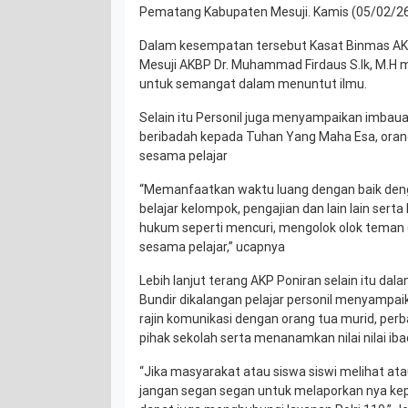
Pematang Kabupaten Mesuji. Kamis (05/02/2
Dalam kesempatan tersebut Kasat Binmas AKP 
Mesuji AKBP Dr. Muhammad Firdaus S.Ik, M.H m
untuk semangat dalam menuntut ilmu.
Selain itu Personil juga menyampaikan imbaua
beribadah kepada Tuhan Yang Maha Esa, oran
sesama pelajar
“Memanfaatkan waktu luang dengan baik den
belajar kelompok, pengajian dan lain lain sert
hukum seperti mencuri, mengolok olok teman (B
sesama pelajar,” ucapnya
Lebih lanjut terang AKP Poniran selain itu dal
Bundir dikalangan pelajar personil menyampai
rajin komunikasi dengan orang tua murid, per
pihak sekolah serta menanamkan nilai nilai ib
“Jika masyarakat atau siswa siswi melihat at
jangan segan segan untuk melaporkan nya k