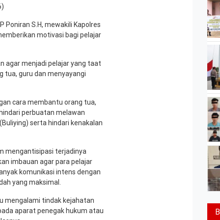
6)
Poniran S.H, mewakili Kapolres
emberikan motivasi bagi pelajar
n agar menjadi pelajar yang taat
g tua, guru dan menyayangi
gan cara membantu orang tua,
a hindari perbuatan melawan
uliying) serta hindari kenakalan
am mengantisipasi terjadinya
kan imbauan agar para pelajar
banyak komunikasi intens dengan
adah yang maksimal.
au mengalami tindak kejahatan
epada aparat penegak hukum atau
B