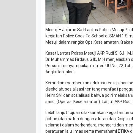
Mesuji – Jajaran Sat Lantas Polres Mesuji P
kegiatan Police Goes To School di SMAN 1 S
Mesuji dalam rangka Ops Keselamatan Krakat
Kasat Lantas Polres Mesuji AKP Rudi S, S.H, M
Dr. Muhammad Firdaus S.Ik, M.H menjelaskan
Personil menyampaikan materi UU No. 22 Tahun
Angkutan jalan.
Kemudian memberikan edukasi kedisiplinan berla
disekolah, sosialisasi tentang manfaat pen
Helm SNI dan sosialisasi bahwa polri melaksa
sandi (Operasi Keselamatan). Lanjut AKP Rudi
Lebih lanjut tujuan dilaksanakan kegiatan ters
paham dan patuh dengan aturan dan Disiplin d
selamat dalam berkendara, mengerti dan me
peraturan lalu lintas serta memahami ETIKA da