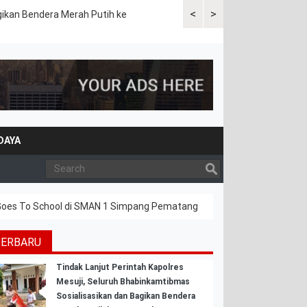
<
>
gikan Bendera Merah Putih ke
Sat Lantas Polres Mesuji Gela
DAYA
 Goes To School di SMAN 1 Simpang Pematang
TERBARU
Tindak Lanjut Perintah Kapolres
Mesuji, Seluruh Bhabinkamtibmas
Sosialisasikan dan Bagikan Bendera