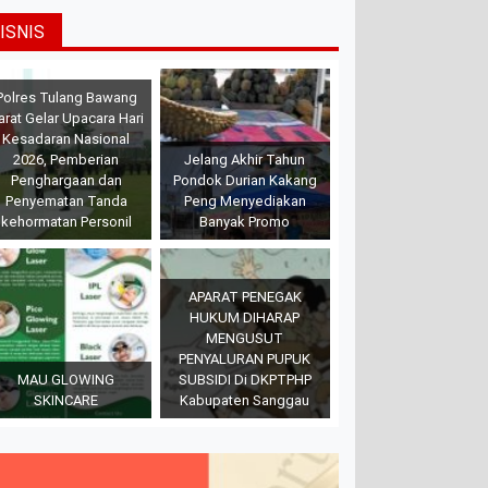
ISNIS
Polres Tulang Bawang
arat Gelar Upacara Hari
Kesadaran Nasional
2026, Pemberian
Jelang Akhir Tahun
Penghargaan dan
Pondok Durian Kakang
Penyematan Tanda
Peng Menyediakan
kehormatan Personil
Banyak Promo
APARAT PENEGAK
HUKUM DIHARAP
MENGUSUT
PENYALURAN PUPUK
MAU GLOWING
SUBSIDI Di DKPTPHP
SKINCARE
Kabupaten Sanggau