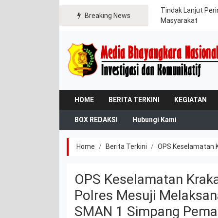
gikan Bendera Merah Putih kepada Warga dan
Tindak Lanjut Per
Breaking News
Masyarakat
HOME
BERITA TERKINI
KEGIATAN
BOX REDAKSI
Hubungi Kami
Home
Berita Terkini
OPS Keselamatan Kr
OPS Keselamatan Krakat
Polres Mesuji Melaksan
SMAN 1 Simpang Pema