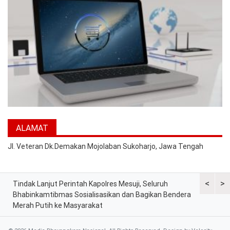
ALAMAT
Jl. Veteran Dk.Demakan Mojolaban Sukoharjo, Jawa Tengah
<
>
Tindak Lanjut Perintah Kapolres Mesuji, Seluruh
Sat Lantas
tih
Bhabinkamtibmas Sosialisasikan dan Bagikan Bendera
Berkah, Ba
Merah Putih ke Masyarakat
dan Peker