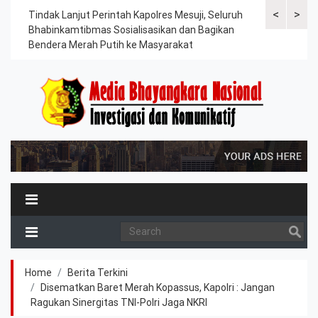
<
>
ama
Tindak Lanjut Perintah Kapolres Mesuji, Seluruh
Sat Lantas Po
erah
Bhabinkamtibmas Sosialisasikan dan Bagikan
Berkah, Bagi
Bendera Merah Putih ke Masyarakat
Petani dan P
Home
Berita Terkini
Disematkan Baret Merah Kopassus, Kapolri : Jangan
Ragukan Sinergitas TNI-Polri Jaga NKRI