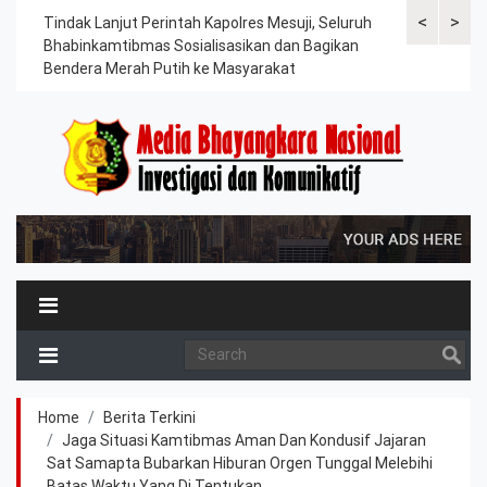
<
>
ama
Tindak Lanjut Perintah Kapolres Mesuji, Seluruh
Sat Lantas Po
erah
Bhabinkamtibmas Sosialisasikan dan Bagikan
Berkah, Bagi
Bendera Merah Putih ke Masyarakat
Petani dan P
Home
Berita Terkini
Jaga Situasi Kamtibmas Aman Dan Kondusif Jajaran
Sat Samapta Bubarkan Hiburan Orgen Tunggal Melebihi
Batas Waktu Yang Di Tentukan