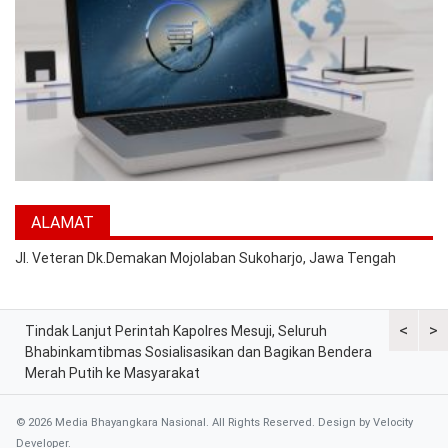
ALAMAT
Jl. Veteran Dk.Demakan Mojolaban Sukoharjo, Jawa Tengah
<
>
Tindak Lanjut Perintah Kapolres Mesuji, Seluruh
Sat Lantas
tih
Bhabinkamtibmas Sosialisasikan dan Bagikan Bendera
Berkah, Ba
Merah Putih ke Masyarakat
dan Peker
© 2026 Media Bhayangkara Nasional. All Rights Reserved. Design by
Velocity
Developer
.