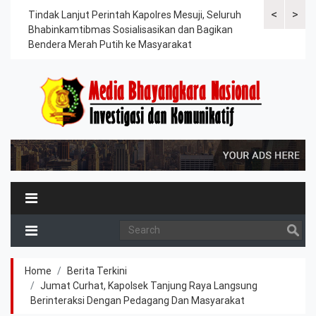
<
>
ama
Tindak Lanjut Perintah Kapolres Mesuji, Seluruh
Sat Lantas Po
erah
Bhabinkamtibmas Sosialisasikan dan Bagikan
Berkah, Bagi
Bendera Merah Putih ke Masyarakat
Petani dan P
Home
Berita Terkini
Jumat Curhat, Kapolsek Tanjung Raya Langsung
Berinteraksi Dengan Pedagang Dan Masyarakat