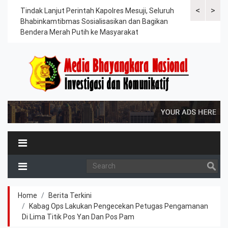
<
>
ama
Tindak Lanjut Perintah Kapolres Mesuji, Seluruh
Sat Lantas Po
erah
Bhabinkamtibmas Sosialisasikan dan Bagikan
Berkah, Bagi
Bendera Merah Putih ke Masyarakat
Petani dan P
Home
Berita Terkini
Kabag Ops Lakukan Pengecekan Petugas Pengamanan
Di Lima Titik Pos Yan Dan Pos Pam