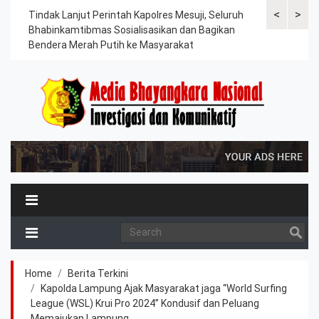
<
>
ama
Tindak Lanjut Perintah Kapolres Mesuji, Seluruh
Sat Lantas Po
erah
Bhabinkamtibmas Sosialisasikan dan Bagikan
Berkah, Bagi
Bendera Merah Putih ke Masyarakat
Petani dan P
Home
Berita Terkini
Kapolda Lampung Ajak Masyarakat jaga “World Surfing
League (WSL) Krui Pro 2024” Kondusif dan Peluang
Memajukan Lampung