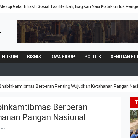
Mesuji Gelar Bhakti Sosial Tasi Berkah, Bagikan Nasi Kotak untuk Peng
HUKUM
BISNIS
GAYA HIDUP
POLITIK
SENI DAN BU
Bhabinkamtibmas Berperan Penting Wujudkan Ketahanan Pangan Nasi
binkamtibmas Berperan
hanan Pangan Nasional
iews