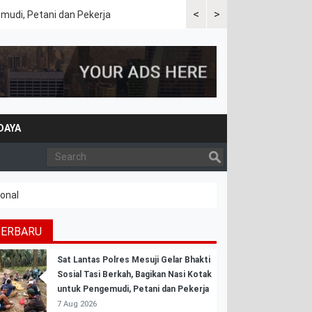
<
>
emudi, Petani dan Pekerja
Kapolres Tulang Bawang Bara
DAYA
onal
TERBARU
Sat Lantas Polres Mesuji Gelar Bhakti
Sosial Tasi Berkah, Bagikan Nasi Kotak
untuk Pengemudi, Petani dan Pekerja
7 Aug 2026