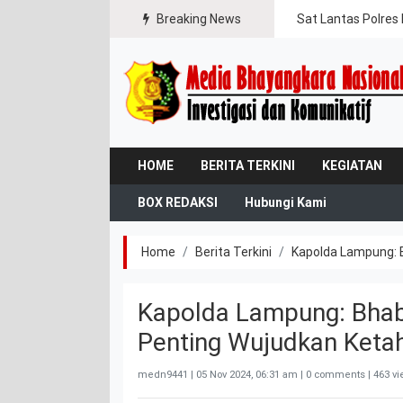
gal Jaya
Breaking News
Sat Lantas Polres 
HOME
BERITA TERKINI
KEGIATAN
BOX REDAKSI
Hubungi Kami
Home
Berita Terkini
Kapolda Lampung: 
Kapolda Lampung: Bha
Penting Wujudkan Keta
medn9441 |
05 Nov 2024, 06:31 am
| 0 comments | 463 v