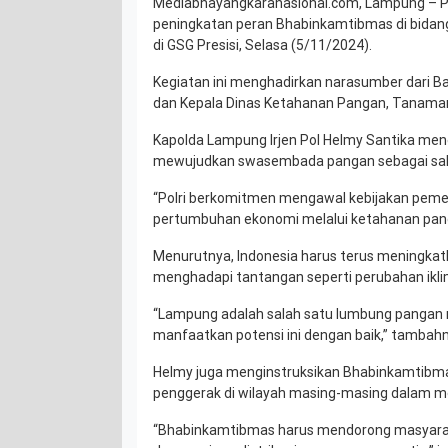
Mediabhayangkaranasional.com, Lampung – 
peningkatan peran Bhabinkamtibmas di bida
di GSG Presisi, Selasa (5/11/2024).
Kegiatan ini menghadirkan narasumber dari B
dan Kepala Dinas Ketahanan Pangan, Tanaman 
Kapolda Lampung Irjen Pol Helmy Santika men
mewujudkan swasembada pangan sebagai salah 
“Polri berkomitmen mengawal kebijakan pem
pertumbuhan ekonomi melalui ketahanan panga
Menurutnya, Indonesia harus terus meningkatk
menghadapi tantangan seperti perubahan iklim
“Lampung adalah salah satu lumbung pangan n
manfaatkan potensi ini dengan baik,” tambahn
Helmy juga menginstruksikan Bhabinkamtibm
penggerak di wilayah masing-masing dalam m
“Bhabinkamtibmas harus mendorong masyar