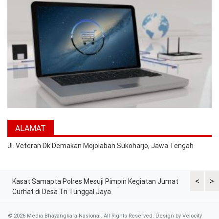
ALAMAT
Jl. Veteran Dk.Demakan Mojolaban Sukoharjo, Jawa Tengah
<
>
Kasat Samapta Polres Mesuji Pimpin Kegiatan Jumat
Dipimpin K
sa
Curhat di Desa Tri Tunggal Jaya
Bantuan A
© 2026 Media Bhayangkara Nasional. All Rights Reserved. Design by
Velocity