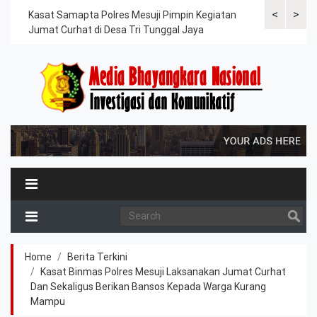
<
>
sasi
Kasat Samapta Polres Mesuji Pimpin Kegiatan
Dipimpin Kas
tur
Jumat Curhat di Desa Tri Tunggal Jaya
Bantuan Air 
Permai
Home
Berita Terkini
Kasat Binmas Polres Mesuji Laksanakan Jumat Curhat
Dan Sekaligus Berikan Bansos Kepada Warga Kurang
Mampu