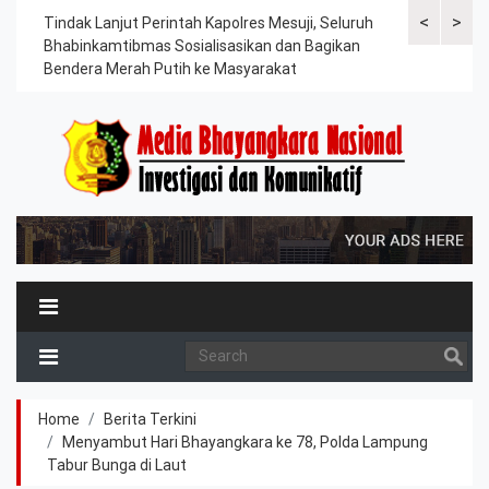
<
>
ama
Tindak Lanjut Perintah Kapolres Mesuji, Seluruh
Sat Lantas Po
erah
Bhabinkamtibmas Sosialisasikan dan Bagikan
Berkah, Bagi
Bendera Merah Putih ke Masyarakat
Petani dan P
Home
Berita Terkini
Menyambut Hari Bhayangkara ke 78, Polda Lampung
Tabur Bunga di Laut