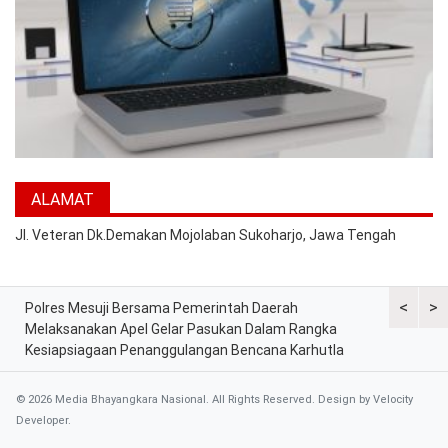
ALAMAT
Jl. Veteran Dk.Demakan Mojolaban Sukoharjo, Jawa Tengah
<
>
ar
Polres Mesuji Bersama Pemerintah Daerah
Jajaran S
Melaksanakan Apel Gelar Pasukan Dalam Rangka
Komitmen 
Kesiapsiagaan Penanggulangan Bencana Karhutla
di Titik K
© 2026 Media Bhayangkara Nasional. All Rights Reserved. Design by
Velocity
Developer
.