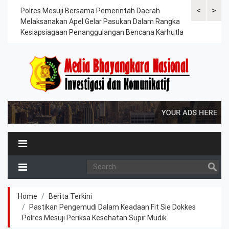
<
>
g
Polres Mesuji Bersama Pemerintah Daerah
Jajaran Sat 
Melaksanakan Apel Gelar Pasukan Dalam Rangka
Komitmen Ja
Kesiapsiagaan Penanggulangan Bencana Karhutla
Jaga di Titi
Home
Berita Terkini
Pastikan Pengemudi Dalam Keadaan Fit Sie Dokkes
Polres Mesuji Periksa Kesehatan Supir Mudik