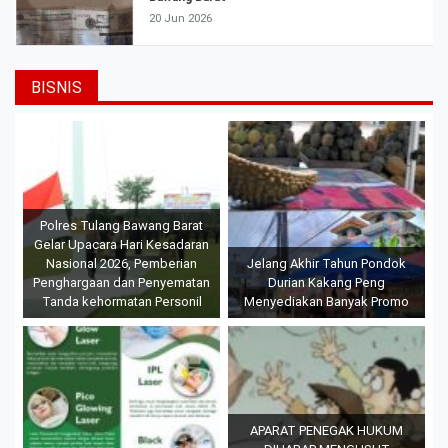
20 Jun 2026
BISNIS
Polres Tulang Bawang Barat
Gelar Upacara Hari Kesadaran
Nasional 2026, Pemberian
Jelang Akhir Tahun Pondok
Penghargaan dan Penyematan
Durian Kakang Peng
Tanda kehormatan Personil
Menyediakan Banyak Promo
APARAT PENEGAK HUKUM