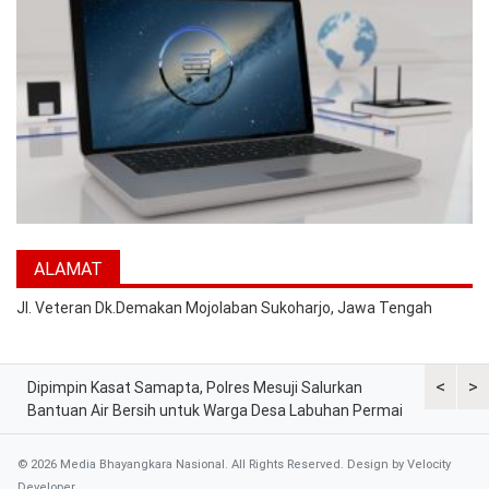
ALAMAT
Jl. Veteran Dk.Demakan Mojolaban Sukoharjo, Jawa Tengah
<
>
Dipimpin Kasat Samapta, Polres Mesuji Salurkan
Polres Me
Bantuan Air Bersih untuk Warga Desa Labuhan Permai
Melaksana
Kesiapsia
© 2026 Media Bhayangkara Nasional. All Rights Reserved. Design by
Velocity
Developer
.