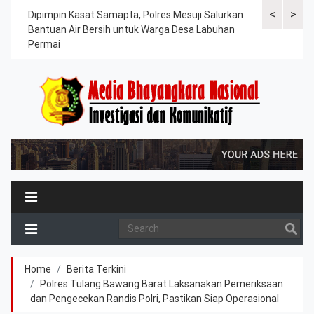
<
>
kuat
Dipimpin Kasat Samapta, Polres Mesuji Salurkan
Polres Mesu
Bantuan Air Bersih untuk Warga Desa Labuhan
Melaksanaka
Permai
Kesiapsiaga
Home
Berita Terkini
Polres Tulang Bawang Barat Laksanakan Pemeriksaan
dan Pengecekan Randis Polri, Pastikan Siap Operasional