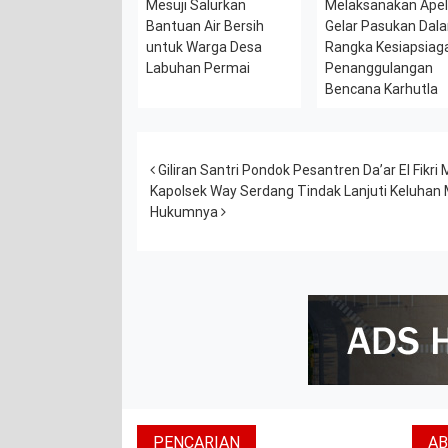
Mesuji Salurkan
Melaksanakan Ape
Bantuan Air Bersih
Gelar Pasukan Dal
untuk Warga Desa
Rangka Kesiapsiag
Labuhan Permai
Penanggulangan
Bencana Karhutla
Post navigation
Giliran Santri Pondok Pesantren Da’ar El Fik
Kapolsek Way Serdang Tindak Lanjuti Keluhan
Hukumnya
PENCARIAN
A