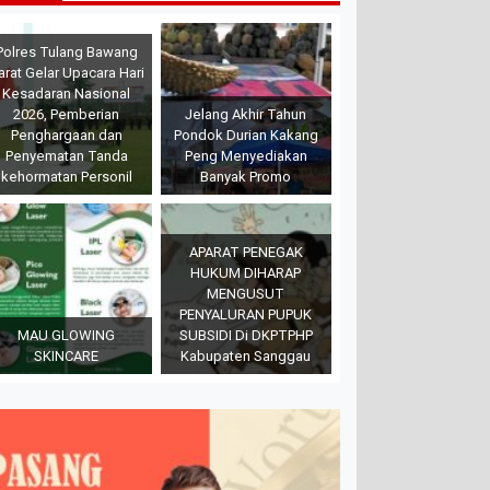
Polres Tulang Bawang
arat Gelar Upacara Hari
Kesadaran Nasional
2026, Pemberian
Jelang Akhir Tahun
Penghargaan dan
Pondok Durian Kakang
Penyematan Tanda
Peng Menyediakan
kehormatan Personil
Banyak Promo
APARAT PENEGAK
HUKUM DIHARAP
MENGUSUT
PENYALURAN PUPUK
MAU GLOWING
SUBSIDI Di DKPTPHP
SKINCARE
Kabupaten Sanggau