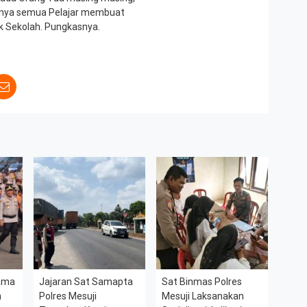
jutnya semua Pelajar membuat
k Sekolah. Pungkasnya.
sama
Jajaran Sat Samapta
Sat Binmas Polres
h
Polres Mesuji
Mesuji Laksanakan