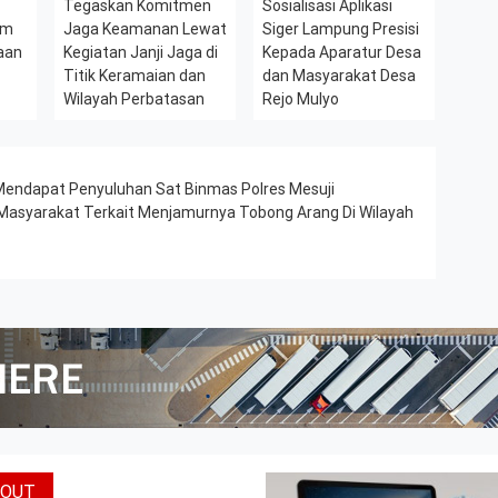
l
Tegaskan Komitmen
Sosialisasi Aplikasi
am
Jaga Keamanan Lewat
Siger Lampung Presisi
aan
Kegiatan Janji Jaga di
Kepada Aparatur Desa
Titik Keramaian dan
dan Masyarakat Desa
Wilayah Perbatasan
Rejo Mulyo
ri Mendapat Penyuluhan Sat Binmas Polres Mesuji
 Masyarakat Terkait Menjamurnya Tobong Arang Di Wilayah
BOUT