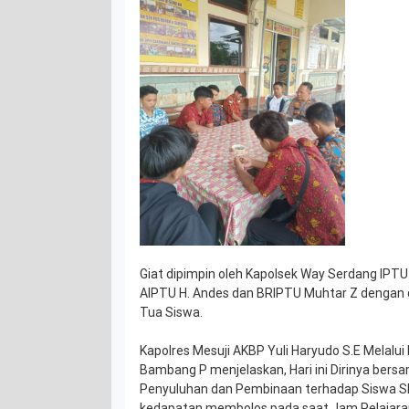
Giat dipimpin oleh Kapolsek Way Serdang IP
AIPTU H. Andes dan BRIPTU Muhtar Z dengan 
Tua Siswa.
Kapolres Mesuji AKBP Yuli Haryudo S.E Melalu
Bambang P menjelaskan, Hari ini Dirinya be
Penyuluhan dan Pembinaan terhadap Siswa 
kedapatan membolos pada saat Jam Pelajaran