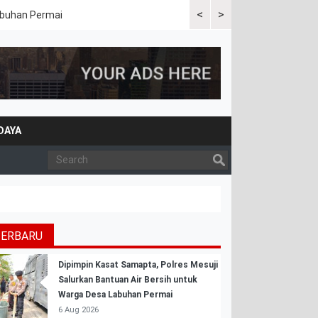
<
>
Labuhan Permai
Polres Mesuji Bersama Peme
Bencana Karhutla
DAYA
TERBARU
Dipimpin Kasat Samapta, Polres Mesuji
Salurkan Bantuan Air Bersih untuk
Warga Desa Labuhan Permai
6 Aug 2026