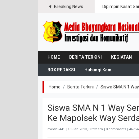
ipasi Karhutla
Breaking News
Dipimpin Kasat Sa
HOME
BERITA TERKINI
KEGIATAN
BOX REDAKSI
Hubungi Kami
Home
Berita Terkini
Siswa SMA N 1 Way
Siswa SMA N 1 Way Ser
Ke Mapolsek Way Serd
medn9441 |
18 Jan 2023, 08:22 am
| 0 comments | 467 v