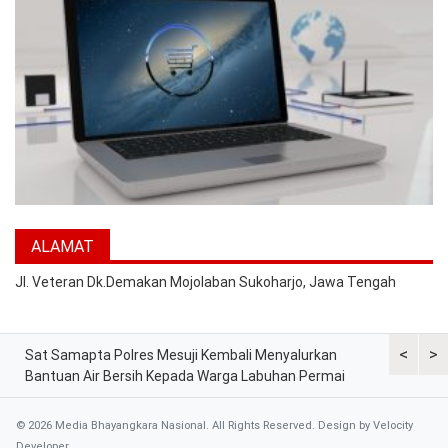
ALAMAT
Jl. Veteran Dk.Demakan Mojolaban Sukoharjo, Jawa Tengah
<
>
na
Sat Samapta Polres Mesuji Kembali Menyalurkan
Tindak Lan
Bantuan Air Bersih Kepada Warga Labuhan Permai
Bhabinkam
Merah Put
© 2026 Media Bhayangkara Nasional. All Rights Reserved. Design by
Velocity
Developer
.