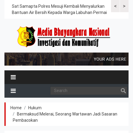
<
>
Sat Samapta Polres Mesuji Kembali Menyalurkan
Tindak Lanju
an
Bantuan Air Bersih Kepada Warga Labuhan Permai
Bhabinkamtib
Bendera Mer
Home
Hukum
Bermaksud Melerai, Seorang Wartawan Jadi Sasaran
Pembacokan