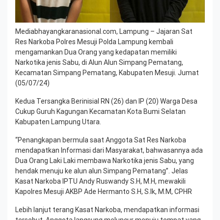
Mediabhayangkaranasional.com, Lampung – Jajaran Sat
Res Narkoba Polres Mesuji Polda Lampung kembali
mengamankan Dua Orang yang kedapatan memiliki
Narkotika jenis Sabu, di Alun Alun Simpang Pematang,
Kecamatan Simpang Pematang, Kabupaten Mesuji. Jumat
(05/07/24)
Kedua Tersangka Berinisial RN (26) dan IP (20) Warga Desa
Cukup Guruh Kagungan Kecamatan Kota Bumi Selatan
Kabupaten Lampung Utara.
“Penangkapan bermula saat Anggota Sat Res Narkoba
mendapatkan Informasi dari Masyarakat, bahwasannya ada
Dua Orang Laki Laki membawa Narkotika jenis Sabu, yang
hendak menuju ke alun alun Simpang Pematang”. Jelas
Kasat Narkoba IPTU Andy Ruswandy S.H, M.H, mewakili
Kapolres Mesuji AKBP Ade Hermanto S.H, S.Ik, M.M, CPHR
Lebih lanjut terang Kasat Narkoba, mendapatkan informasi
tersebut, Anggota langsung meluncur menuju tempat yang