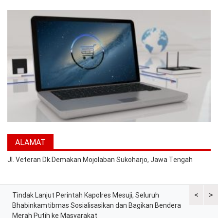
ALAMAT
Jl. Veteran Dk.Demakan Mojolaban Sukoharjo, Jawa Tengah
<
>
Tindak Lanjut Perintah Kapolres Mesuji, Seluruh
Sat Lantas
tih
Bhabinkamtibmas Sosialisasikan dan Bagikan Bendera
Berkah, Ba
Merah Putih ke Masyarakat
dan Peker