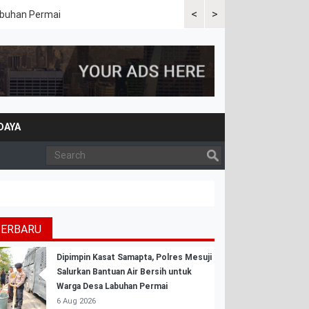
<
>
Labuhan Permai
Polres Mesuji Bersama Peme
Bencana Karhutla
DAYA
TERBARU
Dipimpin Kasat Samapta, Polres Mesuji
Salurkan Bantuan Air Bersih untuk
Warga Desa Labuhan Permai
6 Aug 2026