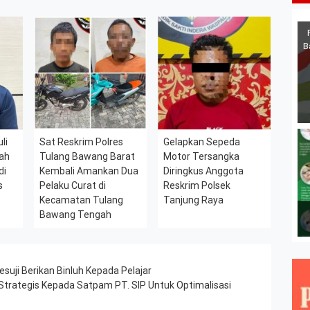
B
li
Sat Reskrim Polres
Gelapkan Sepeda
wah
Tulang Bawang Barat
Motor Tersangka
di
Kembali Amankan Dua
Diringkus Anggota
s
Pelaku Curat di
Reskrim Polsek
Kecamatan Tulang
Tanjung Raya
Bawang Tengah
uji Berikan Binluh Kepada Pelajar
Strategis Kepada Satpam PT. SIP Untuk Optimalisasi