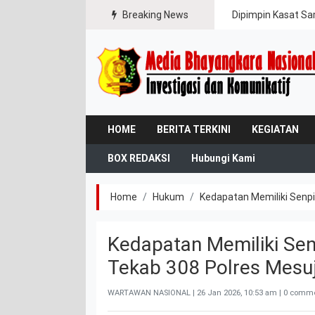
ipasi Karhutla
Breaking News
Dipimpin Kasat Sa
HOME
BERITA TERKINI
KEGIATAN
BOX REDAKSI
Hubungi Kami
Home
Hukum
Kedapatan Memiliki Senpi
Kedapatan Memiliki Sen
Tekab 308 Polres Mesuj
WARTAWAN NASIONAL |
26 Jan 2026, 10:53 am
| 0 comme