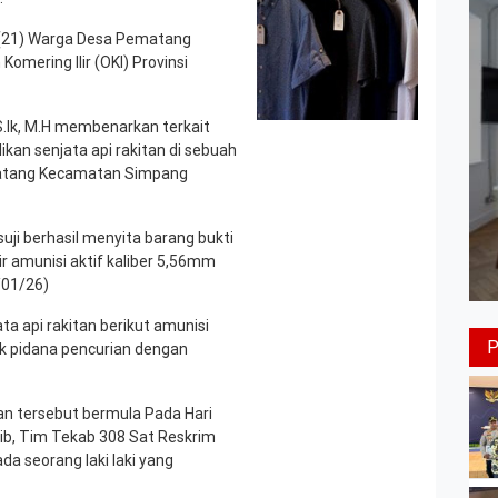
RK (21) Warga Desa Pematang
mering Ilir (OKI) Provinsi
.Ik, M.H membenarkan terkait
kan senjata api rakitan di sebuah
matang Kecamatan Simpang
uji berhasil menyita barang bukti
tir amunisi aktif kaliber 5,56mm
/01/26)
a api rakitan berikut amunisi
ak pidana pencurian dengan
an tersebut bermula Pada Hari
ib, Tim Tekab 308 Sat Reskrim
a seorang laki laki yang