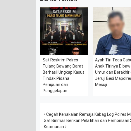
Sat Reskrim Polres
Ayah Tiri Tega Cabu
Tulang Bawang Barat
Anak Tirinya Diba
Berhasil Ungkap Kasus
Umur dan Berakhir 
Tindak Pidana
Jeruji Besi Mapolre
Penipuan dan
Mesuji
Penggelapan
Post navigation
Cegah Kenakalan Remaja Kabag Log Polres Mes
Sat Binmas Berikan Pelatihan dan Pembinaan 
Keamanan