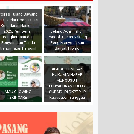
Polres Tulang Bawang
arat Gelar Upacara Hari
Kesadaran Nasional
2026, Pemberian
Jelang Akhir Tahun
Penghargaan dan
Pondok Durian Kakang
Penyematan Tanda
Peng Menyediakan
kehormatan Personil
Banyak Promo
APARAT PENEGAK
HUKUM DIHARAP
MENGUSUT
PENYALURAN PUPUK
MAU GLOWING
SUBSIDI Di DKPTPHP
SKINCARE
Kabupaten Sanggau