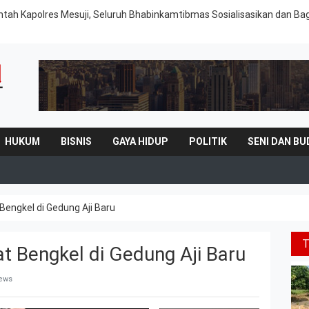
intah Kapolres Mesuji, Seluruh Bhabinkamtibmas Sosialisasikan dan Ba
HUKUM
BISNIS
GAYA HIDUP
POLITIK
SENI DAN BU
 Bengkel di Gedung Aji Baru
at Bengkel di Gedung Aji Baru
iews