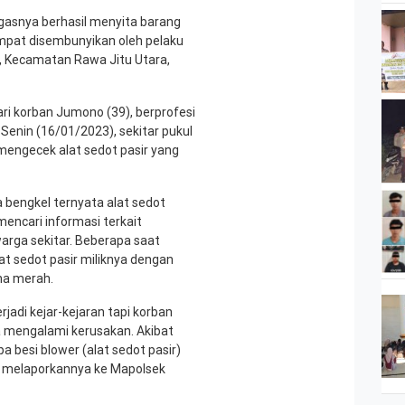
tugasnya berhasil menyita barang
empat disembunyikan oleh pelaku
, Kecamatan Rawa Jitu Utara,
ri korban Jumono (39), berprofesi
Senin (16/01/2023), sekitar pukul
 mengecek alat sedot pasir yang
 bengkel ternyata alat sedot
mencari informasi terkait
arga sekitar. Beberapa saat
 sedot pasir miliknya dengan
a merah.
jadi kejar-kejaran tapi korban
a mengalami kerusakan. Akibat
a besi blower (alat sedot pasir)
ng melaporkannya ke Mapolsek