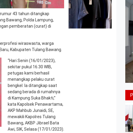
rumur 43 tahun ditangkap
lang Bawang, Polda Lampung,
ngan pemberatan (curat) di
 berprofesi wiraswasta, warga
Baru, Kabupaten Tulang Bawang.
“Hari Senin (16/01/2023),
sekitar pukul 16.30 WIB,
petugas kami berhasil
menangkap pelaku curat
bengkel. Ia ditangkap saat
sedang berada di rumahnya
di Kampung Suka Bhakti,”
kata Kapolsek Penawartama,
AKP Mahbub Junaidi, SE,
mewakili Kapolres Tulang
Bawang, AKBP Jibrael Bata
Awi, SIK, Selasa (17/01/2023).