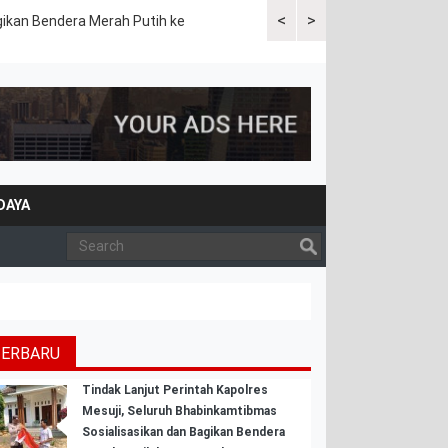
<
>
gikan Bendera Merah Putih ke
Sat Lantas Polres Mesuji Gela
DAYA
TERBARU
Tindak Lanjut Perintah Kapolres
Mesuji, Seluruh Bhabinkamtibmas
Sosialisasikan dan Bagikan Bendera