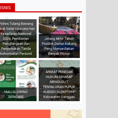
ISNIS
Polres Tulang Bawang
arat Gelar Upacara Hari
Kesadaran Nasional
2026, Pemberian
Jelang Akhir Tahun
Penghargaan dan
Pondok Durian Kakang
Penyematan Tanda
Peng Menyediakan
kehormatan Personil
Banyak Promo
APARAT PENEGAK
HUKUM DIHARAP
MENGUSUT
PENYALURAN PUPUK
MAU GLOWING
SUBSIDI Di DKPTPHP
SKINCARE
Kabupaten Sanggau