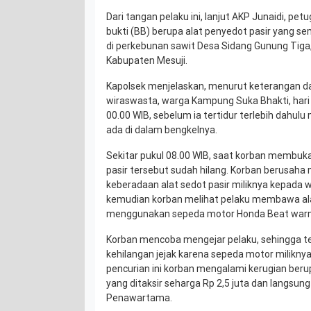
Dari tangan pelaku ini, lanjut AKP Junaidi, pe
bukti (BB) berupa alat penyedot pasir yang s
di perkebunan sawit Desa Sidang Gunung Tiga
Kabupaten Mesuji.
Kapolsek menjelaskan, menurut keterangan da
wiraswasta, warga Kampung Suka Bhakti, hari 
00.00 WIB, sebelum ia tertidur terlebih dahulu
ada di dalam bengkelnya.
Sekitar pukul 08.00 WIB, saat korban membuka
pasir tersebut sudah hilang. Korban berusaha 
keberadaan alat sedot pasir miliknya kepada w
kemudian korban melihat pelaku membawa alat
menggunakan sepeda motor Honda Beat warn
Korban mencoba mengejar pelaku, sehingga ter
kehilangan jejak karena sepeda motor milikny
pencurian ini korban mengalami kerugian berup
yang ditaksir seharga Rp 2,5 juta dan langsu
Penawartama.