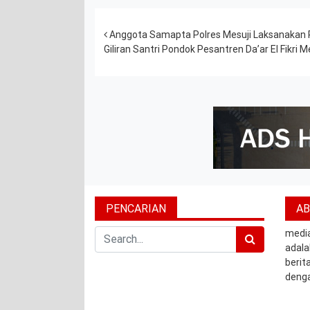
Post navigation
Anggota Samapta Polres Mesuji Laksanakan
Giliran Santri Pondok Pesantren Da’ar El Fikr
PENCARIAN
A
Search
medi
adala
berita
denga