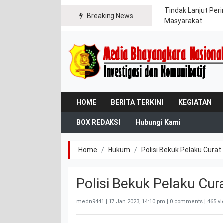
gikan Bendera Merah Putih kepada Warga dan
Tindak Lanjut Per
Breaking News
Masyarakat
HOME
BERITA TERKINI
KEGIATAN
BOX REDAKSI
Hubungi Kami
Home
Hukum
Polisi Bekuk Pelaku Curat
Polisi Bekuk Pelaku Cur
medn9441 |
17 Jan 2023, 14:10 pm
| 0 comments | 465 v