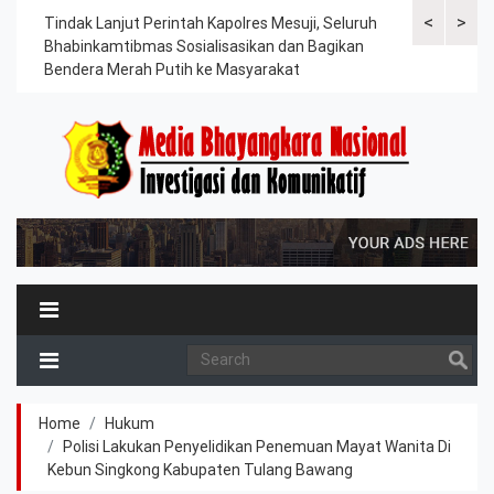
<
>
ama
Tindak Lanjut Perintah Kapolres Mesuji, Seluruh
Sat Lantas Po
erah
Bhabinkamtibmas Sosialisasikan dan Bagikan
Berkah, Bagi
Bendera Merah Putih ke Masyarakat
Petani dan P
Home
Hukum
Polisi Lakukan Penyelidikan Penemuan Mayat Wanita Di
Kebun Singkong Kabupaten Tulang Bawang