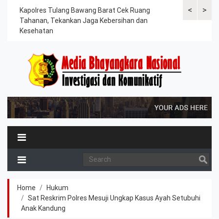
<
>
rkan
Kapolres Tulang Bawang Barat Cek Ruang
Kapolres Tul
an
Tahanan, Tekankan Jaga Kebersihan dan
Paripurna D
Kesehatan
Tahun 2026
Home
Hukum
Sat Reskrim Polres Mesuji Ungkap Kasus Ayah Setubuhi
Anak Kandung