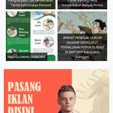
Penghargaan dan Penyematan
Durian Kakang Peng
Tanda kehormatan Personil
Menyediakan Banyak Promo
APARAT PENEGAK HUKUM
DIHARAP MENGUSUT
PENYALURAN PUPUK SUBSIDI
Di DKPTPHP Kabupaten
MAU GLOWING SKINCARE
Sanggau