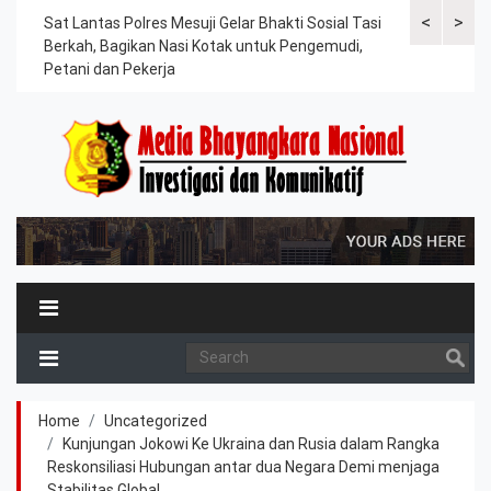
<
>
an
Sat Lantas Polres Mesuji Gelar Bhakti Sosial Tasi
Kapolres Tu
Berkah, Bagikan Nasi Kotak untuk Pengemudi,
Tahanan, Te
Petani dan Pekerja
Kesehatan
Home
Uncategorized
Kunjungan Jokowi Ke Ukraina dan Rusia dalam Rangka
Reskonsiliasi Hubungan antar dua Negara Demi menjaga
Stabilitas Global