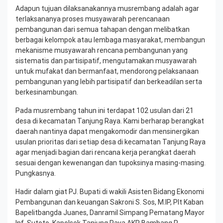
Adapun tujuan dilaksanakannya musrembang adalah agar
terlaksananya proses musyawarah perencanaan
pembangunan dari semua tahapan dengan melibatkan
berbagai kelompok atau lembaga masyarakat, membangun
mekanisme musyawarah rencana pembangunan yang
sistematis dan partisipatif, mengutamakan musyawarah
untuk mufakat dan bermanfaat, mendorong pelaksanaan
pembangunan yang lebih partisipatif dan berkeadilan serta
berkesinambungan.
Pada musrembang tahun ini terdapat 102 usulan dari 21
desa di kecamatan Tanjung Raya. Kami berharap berangkat
daerah nantinya dapat mengakomodir dan mensinergikan
usulan prioritas dari setiap desa di kecamatan Tanjung Raya
agar menjadi bagian dari rencana kerja perangkat daerah
sesuai dengan kewenangan dan tupoksinya masing-masing.
Pungkasnya.
Hadir dalam giat PJ. Bupati di wakili Asisten Bidang Ekonomi
Pembangunan dan keuangan Sakroni S. Sos, M.IP, Plt Kaban
Bapelitbangda Juanes, Danramil Simpang Pematang Mayor
Inf. Sutoto, Kapolsek Tanjung Raya AKP Bambang P,