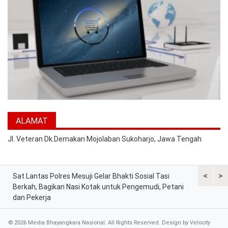
ALAMAT
Jl. Veteran Dk.Demakan Mojolaban Sukoharjo, Jawa Tengah
<
>
at
Sat Lantas Polres Mesuji Gelar Bhakti Sosial Tasi
Kapolres 
Berkah, Bagikan Nasi Kotak untuk Pengemudi, Petani
Tekankan 
dan Pekerja
© 2026 Media Bhayangkara Nasional. All Rights Reserved. Design by
Velocity