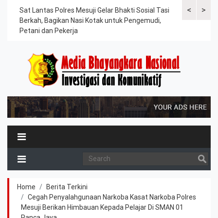
<
>
an
Sat Lantas Polres Mesuji Gelar Bhakti Sosial Tasi
Kapolres Tu
Berkah, Bagikan Nasi Kotak untuk Pengemudi,
Tahanan, Te
Petani dan Pekerja
Kesehatan
Home
Berita Terkini
Cegah Penyalahgunaan Narkoba Kasat Narkoba Polres
Mesuji Berikan Himbauan Kepada Pelajar Di SMAN 01
Panca Jaya