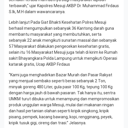
terbawah,” ujar Kapolres Mesuji AKBP Dr. Muhammad Firdaus
S.Ik, M.H dalam wawancaranya.
Lebih lanjut Pada Giat Bhakti Kesehatan Polres Mesuji
berhasil mengumpulkan sebanyak 36 Kantong darah guna
membantu masyarakat yang membutuhkan, serta
sebanyak 22 anak mengikuti sunatan massal dan sebanyak
57 Masyarakat dilakukan pengecekan kesehatan gratis,
selain itu 16 Masyarakat Mesuji juga telah di kirim ke Rumah
sakit Bhayangkara Polda Lampung untuk mengikuti Operasi
katarak gratis, Ucap AKBP Firdaus
“Kami juga menghadirkan Bazar Murah dan Pasar Rakyat
yang menjual sembako seperti beras sebanyak 2 Ton,
minyak goreng 480 Liter, gula pasir 100 Kg, tepung 100 Kg
dengan harga jauh di bawah pasaran. Tak hanya itu, sentra
UMKM turut dibuka untuk menampung dan mempromosikan
produk unggulan warga Mesuji, mulai dari makanan ringan
dan hasil pertanian olahan seperti kripik singkong, kripik
pisang, pempek, kacang bawang, kopi, rengginang, peyek,
kripik tusuk gigi, cireng dan trasi.” Jelasnya.