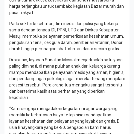
cuma-cuma utk cek kesehatan dan sunat massal serta
harga terjangkau untuk sembako kegiatan Bazar murah dan
pasar rakyat.
Pada sektor kesehatan, tim medis dari polisi yang bekerja
sama dengan tenaga IDI, PPNI, UTD dan Dinkes Kabupaten
Mesuji membuka pelayanan pemeriksaan kesehatan umum,
pengukuran tensi, cek gula darah, pemberian vitamin, Donor
darah hingga pembagian obat-obatan dasar secara gratis.
Di sisi lain, layanan Sunatan Massal menjadi salah satu yang
paling diminati, di mana puluhan anak dari keluarga kurang
mampu mendapatkan pelayanan medis yang aman, higienis,
dan pendampingan psikologis agar mereka tenang menjalani
prosesi tersebut. Para orang tua mengaku sangat terbantu
dan berterima kasih atas perhatian yang diberikan
kepolisian.
“Kami sengaja mengadakan kegiatan ini agar warga yang
memiliki keterbatasan biaya tetap bisa mendapatkan
layanan kesehatan dan pelayanan yang layak dan gratis. Di
usia Bhayangkara yang ke-80, pengabdian kami harus
semakin terasa manfaatnya bagi masyarakat lapisan