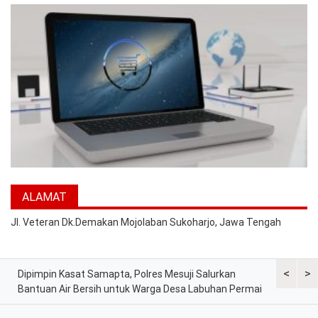
ALAMAT
Jl. Veteran Dk.Demakan Mojolaban Sukoharjo, Jawa Tengah
<
>
Dipimpin Kasat Samapta, Polres Mesuji Salurkan
Polres Me
Bantuan Air Bersih untuk Warga Desa Labuhan Permai
Melaksana
Kesiapsia