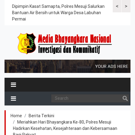
<
>
kuat
Dipimpin Kasat Samapta, Polres Mesuji Salurkan
Polres Mesu
Bantuan Air Bersih untuk Warga Desa Labuhan
Melaksanaka
Permai
Kesiapsiaga
Home
Berita Terkini
Meriahkan Hari Bhayangkara Ke-80, Polres Mesuji
Hadirkan Kesehatan, Kesejahteraan dan Kebersamaan
Bagi Rakyat