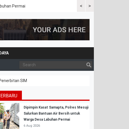
<
>
Labuhan Permai
Polres Mesuji Bersama Peme
Bencana Karhutla
DAYA
Penerbitan SIM
TERBARU
Dipimpin Kasat Samapta, Polres Mesuji
Salurkan Bantuan Air Bersih untuk
Warga Desa Labuhan Permai
6 Aug 2026