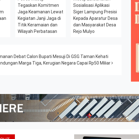
l
Tegaskan Komitmen
Sosialisasi Aplikasi
am
Jaga Keamanan Lewat
Siger Lampung Presisi
aan
Kegiatan Janji Jaga di
Kepada Aparatur Desa
Titik Keramaian dan
dan Masyarakat Desa
Wilayah Perbatasan
Rejo Mulyo
manan Debat Calon Bupati Mesuji Di GSG Taman Kehati
dungan Marga Tiga, Kerugian Negara Capai Rp50 Miliar