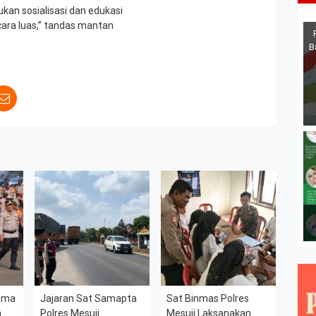
ukan sosialisasi dan edukasi
ara luas,” tandas mantan
B
sama
Jajaran Sat Samapta
Sat Binmas Polres
h
Polres Mesuji
Mesuji Laksanakan