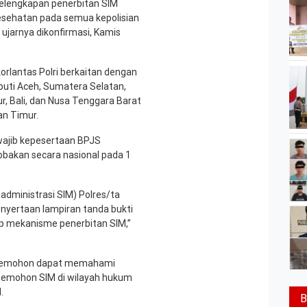
elengkapan penerbitan SIM
esehatan pada semua kepolisian
ujarnya dikonfirmasi, Kamis
rlantas Polri berkaitan dengan
liputi Aceh, Sumatera Selatan,
, Bali, dan Nusa Tenggara Barat
an Timur.
wajib kepesertaan BPJS
obakan secara nasional pada 1
administrasi SIM) Polres/ta
nyertaan lampiran tanda bukti
p mekanisme penerbitan SIM,”
 pemohon dapat memahami
 pemohon SIM di wilayah hukum
.
B