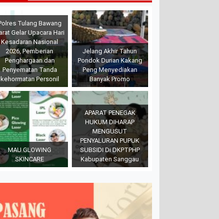
Polres Tulang Bawang
arat Gelar Upacara Hari
Kesadaran Nasional
2026, Pemberian
Jelang Akhir Tahun
Penghargaan dan
Pondok Durian Kakang
Penyematan Tanda
Peng Menyediakan
kehormatan Personil
Banyak Promo
APARAT PENEGAK
HUKUM DIHARAP
MENGUSUT
PENYALURAN PUPUK
MAU GLOWING
SUBSIDI Di DKPTPHP
SKINCARE
Kabupaten Sanggau