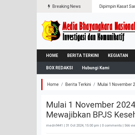
ipasi Karhutla
Breaking News
Dipimpin Kasat Sa
HOME
BERITA TERKINI
KEGIATAN
BOX REDAKSI
Hubungi Kami
Home
Berita Terkini
Mulai 1 November 2
Mulai 1 November 2024,
Mewajibkan BPJS Keseh
medn9441 |
31 Oct 2024, 15:00 pm
| 0 comments | 566 vi