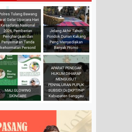
Polres Tulang Bawang
arat Gelar Upacara Hari
Kesadaran Nasional
2026, Pemberian
Jelang Akhir Tahun
Penghargaan dan
Pondok Durian Kakang
Penyematan Tanda
Peng Menyediakan
kehormatan Personil
Banyak Promo
APARAT PENEGAK
HUKUM DIHARAP
MENGUSUT
PENYALURAN PUPUK
MAU GLOWING
SUBSIDI Di DKPTPHP
SKINCARE
Kabupaten Sanggau