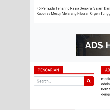
Post navigation
5 Pemuda Terjaring Razia Senpira, Sajam Da
Kapolres Mesuji Melarang Hiburan Orgen Tun
PENCARIAN
A
Search
medi
adala
berita
denga