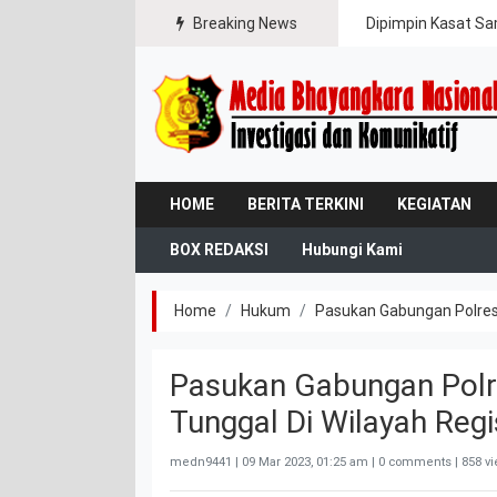
ipasi Karhutla
Breaking News
Dipimpin Kasat Sa
HOME
BERITA TERKINI
KEGIATAN
BOX REDAKSI
Hubungi Kami
Home
Hukum
Pasukan Gabungan Polres 
Pasukan Gabungan Polr
Tunggal Di Wilayah Regi
medn9441 |
09 Mar 2023, 01:25 am
| 0 comments | 858 v