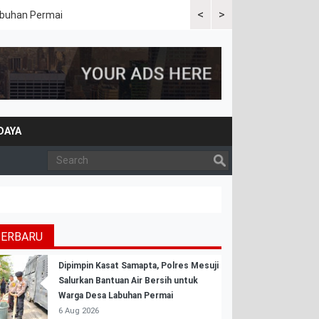
<
>
Labuhan Permai
Polres Mesuji Bersama Peme
Bencana Karhutla
DAYA
TERBARU
Dipimpin Kasat Samapta, Polres Mesuji
Salurkan Bantuan Air Bersih untuk
Warga Desa Labuhan Permai
6 Aug 2026