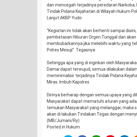
dan mencegah terjadinya peredaran Narkoba, 
Tindak Pidana Kejahatan di Wilayah Hukum Po
Lanjut AKBP Yudo
“Kegiatan ini tidak akan berhenti sampai disin
pembatasan Hiburan Orgen Tunggal dan aka
membubarkannya jika melebihi waktu yang tel
Polres Mesuji”. Tegasnya
Sehingga apa yang di inginkan oleh Masyaraka
Damai dapat terwujud, semua dilakukan dal
meminimalisir terjadinya Tindak Pidana Kejah
Miras. Imbuh Kapolres
Dirinya berharap dengan semua upaya yang dil
Masyarakat dapat mematuhi aturan yang ada, 
temukan Masyarakat yang melanggar, maka soh
akan di lakukan Tindakan Tegas dengan menyi
(MB/Jumani/Ry)
Posted in
Hukum