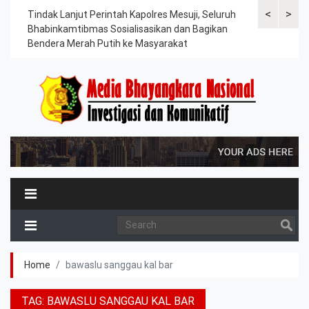
<
>
ama
Tindak Lanjut Perintah Kapolres Mesuji, Seluruh
Sat Lantas Po
erah
Bhabinkamtibmas Sosialisasikan dan Bagikan
Berkah, Bagi
Bendera Merah Putih ke Masyarakat
Petani dan P
Home
bawaslu sanggau kal bar
TAG:
BAWASLU SANGGAU KAL BAR