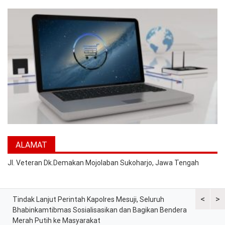
ALAMAT
Jl. Veteran Dk.Demakan Mojolaban Sukoharjo, Jawa Tengah
<
>
Tindak Lanjut Perintah Kapolres Mesuji, Seluruh
Sat Lantas
tih
Bhabinkamtibmas Sosialisasikan dan Bagikan Bendera
Berkah, Ba
Merah Putih ke Masyarakat
dan Peker