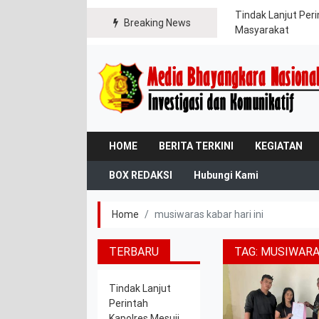
gikan Bendera Merah Putih kepada Warga dan
Tindak Lanjut Per
Breaking News
Masyarakat
HOME
BERITA TERKINI
KEGIATAN
BOX REDAKSI
Hubungi Kami
Home
musiwaras kabar hari ini
TERBARU
TAG:
MUSIWARAS
Tindak Lanjut
Perintah
Kapolres Mesuji,