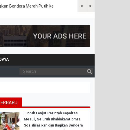
<
>
gikan Bendera Merah Putih ke
Sat Lantas Polres Mesuji Gela
DAYA
TERBARU
Tindak Lanjut Perintah Kapolres
Mesuji, Seluruh Bhabinkamtibmas
Sosialisasikan dan Bagikan Bendera