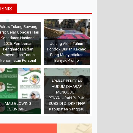
ISNIS
Polres Tulang Bawang
arat Gelar Upacara Hari
Kesadaran Nasional
2026, Pemberian
Jelang Akhir Tahun
Penghargaan dan
Pondok Durian Kakang
Penyematan Tanda
Peng Menyediakan
kehormatan Personil
Banyak Promo
APARAT PENEGAK
HUKUM DIHARAP
MENGUSUT
PENYALURAN PUPUK
MAU GLOWING
SUBSIDI Di DKPTPHP
SKINCARE
Kabupaten Sanggau