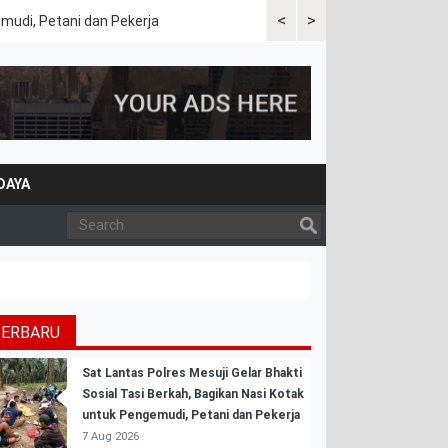
<
>
emudi, Petani dan Pekerja
Kapolres Tulang Bawang Bara
DAYA
TERBARU
Sat Lantas Polres Mesuji Gelar Bhakti
Sosial Tasi Berkah, Bagikan Nasi Kotak
untuk Pengemudi, Petani dan Pekerja
7 Aug 2026