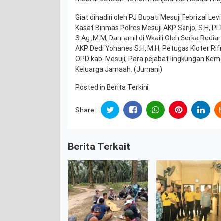
Giat dihadiri oleh PJ Bupati Mesuji Febrizal L
Kasat Binmas Polres Mesuji AKP Sarijo, S.H, P
S.Ag.,M.M, Danramil di Wkaili Oleh Serka Red
AKP Dedi Yohanes S.H, M.H, Petugas Kloter Rif
OPD kab. Mesuji, Para pejabat lingkungan Kem
Keluarga Jamaah. (Jumani)
Posted in
Berita Terkini
Share:
Berita Terkait