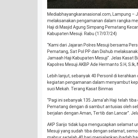
Mediabhayangkaranasional.com, Lampung – Ja
melaksanakan pengamanan dalam rangka m
Haji di Masjid Agung Simpang Pematang Ke
Kabupaten Mesuji. Rabu (17/07/24)
“Kami dari Jajaran Polres Mesuji bersama Per
Pematang, Sat Pol PP dan Dishub melaksan
Jamaah Haji Kabupaten Mesuji”. Jelas Kasat Bi
Kapolres Mesuji AKBP Ade Hermanto S.H, S.Ik,
Lebih lanjut, sebanyak 40 Personil di kerahkan
kegiatan pengamanan dalam menyambut kepul
suci Mekah. Terang Kasat Binmas
“Pagi ini sebanyak 135 Jama’ah Haji telah tib
Pematang dengan di sambut antusias oleh se
berjalan dengan Aman, Tertib dan Lancar”. Je
AKP Sarijo tidak lupa mengucapkan selamat u
Mesuji yang sudah tiba dengan selamat, semog
mabrur setelah 40 hari menjalankan ibadah haj