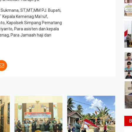
evi Sukmana, ST,MT,MM PJ. Bupati,
LT Kepala Kemenag Ma’ruf,
ianto, Kapolsek Simpang Pematang
riyanto, Para asisten dan kepala
enag, Para Jamaah haji dan
B