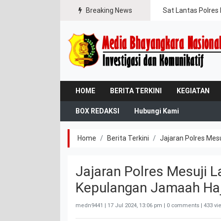
gal Jaya
Breaking News
Sat Lantas Polres 
HOME
BERITA TERKINI
KEGIATAN
BOX REDAKSI
Hubungi Kami
Home
Berita Terkini
Jajaran Polres Mes
Jajaran Polres Mesuji
Kepulangan Jamaah Haji
medn9441 |
17 Jul 2024, 13:06 pm
| 0 comments | 433 vi