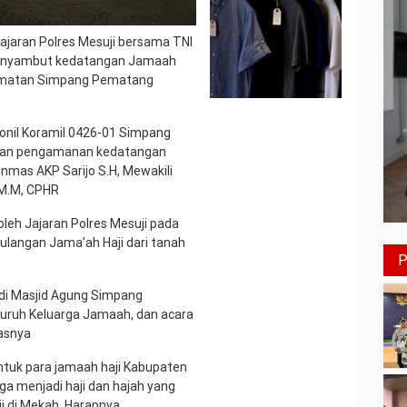
jaran Polres Mesuji bersama TNI
enyambut kedatangan Jamaah
camatan Simpang Pematang
sonil Koramil 0426-01 Simpang
akan pengamanan kedatangan
nmas AKP Sarijo S.H, Mewakili
 M.M, CPHR
 oleh Jajaran Polres Mesuji pada
angan Jama’ah Haji dari tanah
a di Masjid Agung Simpang
luruh Keluarga Jamaah, dan acara
lasnya
ntuk para jamaah haji Kabupaten
a menjadi haji dan hajah yang
i di Mekah. Harapnya.