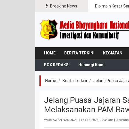
ipasi Karhutla
Breaking News
Dipimpin Kasat Sa
HOME
BERITA TERKINI
KEGIATAN
BOX REDAKSI
Hubungi Kami
Home
Berita Terkini
Jelang Puasa Jajar
Jelang Puasa Jajaran S
Melaksanakan PAM Raw
WARTAWAN NASIONAL |
18 Feb 2026, 09:34 am
| 0 comme