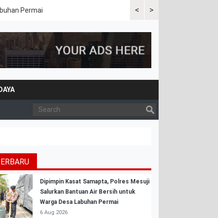
<
>
Labuhan Permai
Polres Mesuji Bersama Peme
Bencana Karhutla
DAYA
TERBARU
Dipimpin Kasat Samapta, Polres Mesuji
Salurkan Bantuan Air Bersih untuk
Warga Desa Labuhan Permai
6 Aug 2026