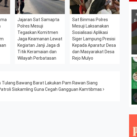
sama
Jajaran Sat Samapta
Sat Binmas Polres
B
h
Polres Mesuji
Mesuji Laksanakan
l
Tegaskan Komitmen
Sosialisasi Aplikasi
am
Jaga Keamanan Lewat
Siger Lampung Presisi
aan
Kegiatan Janji Jaga di
Kepada Aparatur Desa
Titik Keramaian dan
dan Masyarakat Desa
Wilayah Perbatasan
Rejo Mulyo
res Tulang Bawang Barat Lakukan Pam Rawan Siang
 Patroli Siskamling Guna Cegah Gangguan Kamtibmas