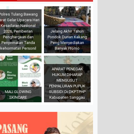
Polres Tulang Bawang
arat Gelar Upacara Hari
Kesadaran Nasional
2026, Pemberian
Jelang Akhir Tahun
Penghargaan dan
Pondok Durian Kakang
Penyematan Tanda
Peng Menyediakan
kehormatan Personil
Banyak Promo
APARAT PENEGAK
HUKUM DIHARAP
MENGUSUT
PENYALURAN PUPUK
MAU GLOWING
SUBSIDI Di DKPTPHP
SKINCARE
Kabupaten Sanggau