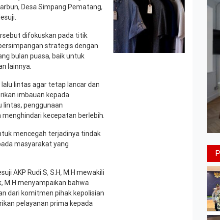
arbun, Desa Simpang Pematang,
suji.
rsebut difokuskan pada titik
persimpangan strategis dengan
ng bulan puasa, baik untuk
n lainnya.
alu lintas agar tetap lancar dan
erikan imbauan kepada
u lintas, penggunaan
 menghindari kecepatan berlebih.
untuk mencegah terjadinya tindak
pada masyarakat yang
uji AKP Rudi S, S.H, M.H mewakili
.Ik, M.H menyampaikan bahwa
 dari komitmen pihak kepolisian
ikan pelayanan prima kepada