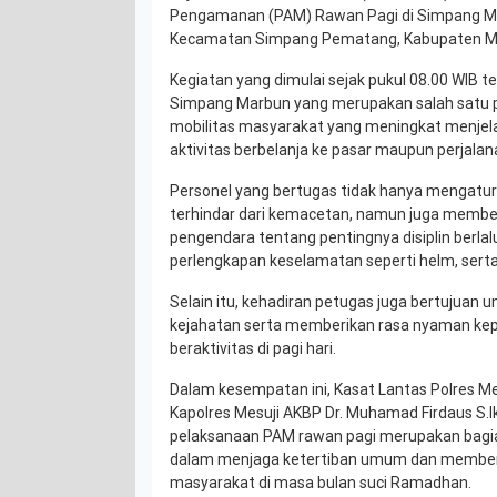
Pengamanan (PAM) Rawan Pagi di Simpang M
Kecamatan Simpang Pematang, Kabupaten Me
Kegiatan yang dimulai sejak pukul 08.00 WIB te
Simpang Marbun yang merupakan salah satu 
mobilitas masyarakat yang meningkat menjela
aktivitas berbelanja ke pasar maupun perjalana
Personel yang bertugas tidak hanya mengatur l
terhindar dari kemacetan, namun juga memb
pengendara tentang pentingnya disiplin berlal
perlengkapan keselamatan seperti helm, serta
Selain itu, kehadiran petugas juga bertujuan 
kejahatan serta memberikan rasa nyaman ke
beraktivitas di pagi hari.
Dalam kesempatan ini, Kasat Lantas Polres Mes
Kapolres Mesuji AKBP Dr. Muhamad Firdaus S
pelaksanaan PAM rawan pagi merupakan bagian
dalam menjaga ketertiban umum dan member
masyarakat di masa bulan suci Ramadhan.