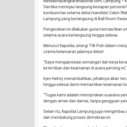
Mediabhayangkaranasional.com, Lampung – Ka
Santika meninjau langsung kesiapan persone
kondusivitas selama debat kandidat Calon Wal
Lampung yang berlangsung di Ball Room Swiss
Pengecekan ini dilakukan guna memastikan sit
selama acara berlangsung hingga selesai.
Menurut Kapolda, sinergi TNI-Polri dalam me
utama kelancaran jalannya debat.
“Saya mengapresiasi semangat dan kerja ker
ketertiban dan keamanan di acara penting ini,
Irjen Helmy menambahkan, pihaknya akan ter
hingga selesai demi memastikan keamanan ba
“Tugas kami adalah menciptakan suasana yang
dengan aman dan damai, tanpa gangguan yang 
Selain itu, Kapolda Lampung juga mengimbau
dan mendukung proses demokrasi ini.