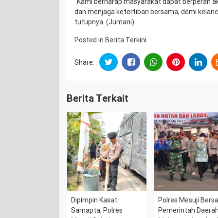
“Kami berharap masyarakat dapat berperan ak
dan menjaga ketertiban bersama, demi kelan
tutupnya. (Jumani)
Posted in
Berita Terkini
Share:
Berita Terkait
Dipimpin Kasat
Polres Mesuji Ber
Samapta, Polres
Pemerintah Daera