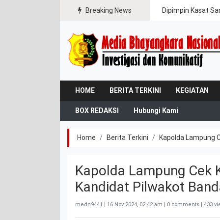
ipasi Karhutla
Breaking News
Dipimpin Kasat Sa
HOME
BERITA TERKINI
KEGIATAN
BOX REDAKSI
Hubungi Kami
Home
Berita Terkini
Kapolda Lampung C
Kapolda Lampung Cek 
Kandidat Pilwakot Ban
medn9441 |
16 Nov 2024, 02:42 am
| 0 comments | 433 v