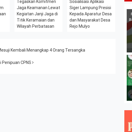
l
Tegaskan Komitmen
Sosialisasi Aplikasi
am
Jaga Keamanan Lewat
Siger Lampung Presisi
aan
Kegiatan Janji Jaga di
Kepada Aparatur Desa
B
Titik Keramaian dan
dan Masyarakat Desa
Wilayah Perbatasan
Rejo Mulyo
 Mesuji Kembali Menangkap 4 Orang Tersangka
i Penipuan CPNS