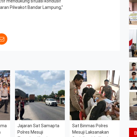
tif mendukung situasi kondusif
caran Pilwakot Bandar Lampung,”
sama
Jajaran Sat Samapta
Sat Binmas Polres
h
Polres Mesuji
Mesuji Laksanakan
B