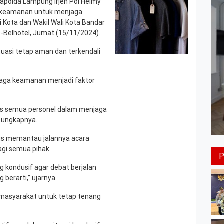
polda Lampung Irjen Pol Helmy
l keamanan untuk menjaga
i Kota dan Wakil Wali Kota Bandar
-Belhotel, Jumat (15/11/2024).
uasi tetap aman dan terkendali
njaga keamanan menjadi faktor
as semua personel dalam menjaga
” ungkapnya.
us memantau jalannya acara
gi semua pihak.
 kondusif agar debat berjalan
berarti,” ujarnya.
 masyarakat untuk tetap tenang