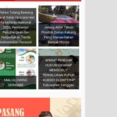
Polres Tulang Bawang
arat Gelar Upacara Hari
Kesadaran Nasional
2026, Pemberian
Jelang Akhir Tahun
Penghargaan dan
Pondok Durian Kakang
Penyematan Tanda
Peng Menyediakan
kehormatan Personil
Banyak Promo
APARAT PENEGAK
HUKUM DIHARAP
MENGUSUT
PENYALURAN PUPUK
MAU GLOWING
SUBSIDI Di DKPTPHP
SKINCARE
Kabupaten Sanggau