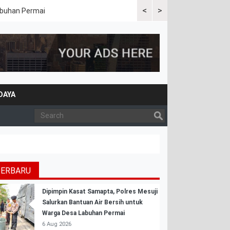
<
>
Labuhan Permai
Polres Mesuji Bersama Peme
Bencana Karhutla
DAYA
TERBARU
Dipimpin Kasat Samapta, Polres Mesuji
Salurkan Bantuan Air Bersih untuk
Warga Desa Labuhan Permai
6 Aug 2026