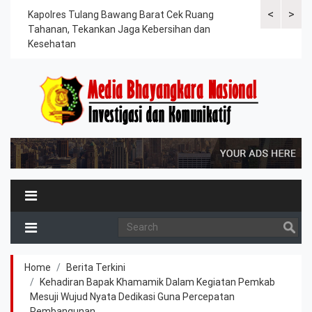
<
>
rkan
Kapolres Tulang Bawang Barat Cek Ruang
Kapolres Tul
an
Tahanan, Tekankan Jaga Kebersihan dan
Paripurna D
Kesehatan
Tahun 2026
Home
Berita Terkini
Kehadiran Bapak Khamamik Dalam Kegiatan Pemkab
Mesuji Wujud Nyata Dedikasi Guna Percepatan
Pembangunan