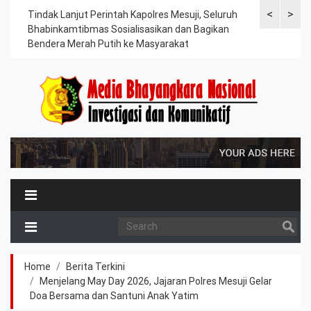
<
>
ama
Tindak Lanjut Perintah Kapolres Mesuji, Seluruh
Sat Lantas Po
erah
Bhabinkamtibmas Sosialisasikan dan Bagikan
Berkah, Bagi
Bendera Merah Putih ke Masyarakat
Petani dan P
Home
Berita Terkini
Menjelang May Day 2026, Jajaran Polres Mesuji Gelar
Doa Bersama dan Santuni Anak Yatim