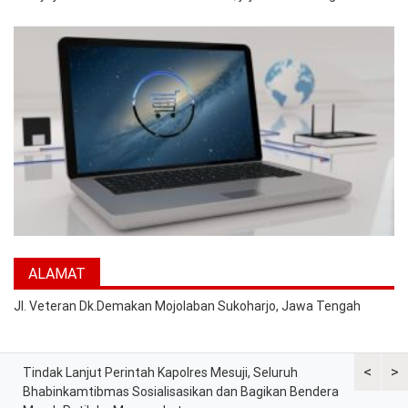
ALAMAT
Jl. Veteran Dk.Demakan Mojolaban Sukoharjo, Jawa Tengah
<
>
Tindak Lanjut Perintah Kapolres Mesuji, Seluruh
Sat Lantas
tih
Bhabinkamtibmas Sosialisasikan dan Bagikan Bendera
Berkah, Ba