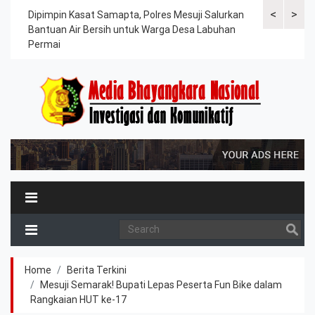
<
>
kuat
Dipimpin Kasat Samapta, Polres Mesuji Salurkan
Polres Mesu
Bantuan Air Bersih untuk Warga Desa Labuhan
Melaksanaka
Permai
Kesiapsiaga
Home
Berita Terkini
Mesuji Semarak! Bupati Lepas Peserta Fun Bike dalam
Rangkaian HUT ke-17