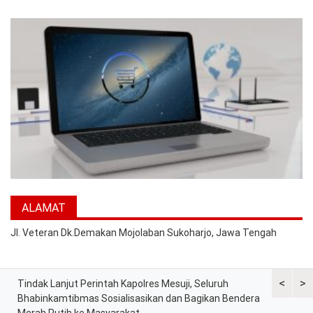
ALAMAT
Jl. Veteran Dk.Demakan Mojolaban Sukoharjo, Jawa Tengah
<
>
Tindak Lanjut Perintah Kapolres Mesuji, Seluruh
Sat Lantas
tih
Bhabinkamtibmas Sosialisasikan dan Bagikan Bendera
Berkah, Ba
Merah Putih ke Masyarakat
dan Peker