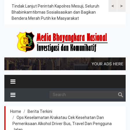
<
>
ama
Tindak Lanjut Perintah Kapolres Mesuji, Seluruh
Sat Lantas Po
erah
Bhabinkamtibmas Sosialisasikan dan Bagikan
Berkah, Bagi
Bendera Merah Putih ke Masyarakat
Petani dan P
Home
Berita Terkini
Ops Keselamatan Krakatau Cek Kesehatan Dan
Pemeriksaan Alkohol Driver Bus, Travel Dan Pengguna
Jalan