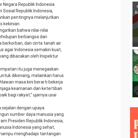
Negara Republik Indonesia
Sosial Republik Indonesia,
B
ankan pentingnya melanjutkan
 kekinian.
gatkan bahwa nilai-nilai
ehidupan berbangsa dan
berkorban, dan cinta tanah air
us agar Indonesia semakin kuat,
 yang dibacakan oleh Inspektur
empatan itu juga menegaskan
ntuk dikenang, melainkan harus
hlawan masa kini berarti bekerja
enjaga keamanan dan ketertiban
k bagi rakyat,” ujarnya usai
a sejalan dengan upaya
ngun sumber daya manusia yang
am Presiden Republik Indonesia,
usia Indonesia yang sehat,
ni mampu menghadapi tantangan