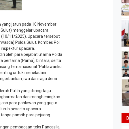
 yang jatuh pada 10 November
a Sulut) menggelar upacara
n (10/11/2025). Upacara tersebut
rwasda) Polda Sulut, Kombes Pol.
 inspektur upacara.
iri oleh para pejabat utama Polda
a pertama (Pama), bintara, serta
gusung tema nasional “Pahlawanku
penting untuk meneladani
ngorbankan jiwa dan raga demi
ah Putih yang diiringi lagu
penghormatan dan mengheningkan
jasa para pahlawan yang gugur.
luruh peserta upacara
tanpa pamrih para pejuang
B
dengan pembacaan teks Pancasila,