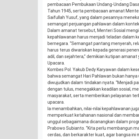
pembacaan Pembukaan Undang-Undang Dasar 
Tahun 1945, serta pembacaan amanat Menteri 
Saifullah Yusuf, yang dalam pesannya menek
semangat perjuangan pahlawan dalam konteks
Dalam amanat tersebut, Menteri Sosial mengin
kepahlawanan harus menjadi teladan dalam k
bernegara. “Semangat pantang menyerah, rela 
harus terus diwariskan kepada generasi pener
adil, dan sejahtera,” demikian kutipan amanat
Upacara.
Kombes Pol. Yakub Dedy Karyawan dalam kes
bahwa semangat Hari Pahlawan bukan hanya u
diwujudkan dalam tindakan nyata. “Menjadi pa
dengan tulus, menegakkan keadilan sosial, m
masyarakat, serta memberikan pelayanan terbai
upacara.
Ia menambahkan, nilai-nilai kepahlawanan jug
memperkuat ketahanan nasional dan memba
unggul sebagaimana dicanangkan dalam progr
Prabowo Subianto. “Kita perlu membangun man
cerdas, dan berkarakter kuat, agar bangsa i