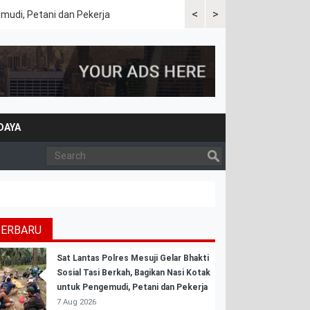
<
>
emudi, Petani dan Pekerja
Kapolres Tulang Bawang Bara
DAYA
TERBARU
Sat Lantas Polres Mesuji Gelar Bhakti
Sosial Tasi Berkah, Bagikan Nasi Kotak
untuk Pengemudi, Petani dan Pekerja
7 Aug 2026