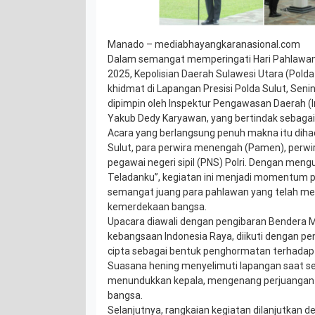
Manado – mediabhayangkaranasional.com
Dalam semangat memperingati Hari Pahlawan
2025, Kepolisian Daerah Sulawesi Utara (Pold
khidmat di Lapangan Presisi Polda Sulut, Seni
dipimpin oleh Inspektur Pengawasan Daerah (I
Yakub Dedy Karyawan, yang bertindak sebagai
Acara yang berlangsung penuh makna itu dihad
Sulut, para perwira menengah (Pamen), perwir
pegawai negeri sipil (PNS) Polri. Dengan men
Teladanku”, kegiatan ini menjadi momentum 
semangat juang para pahlawan yang telah me
kemerdekaan bangsa.
Upacara diawali dengan pengibaran Bendera Mer
kebangsaan Indonesia Raya, diikuti dengan 
cipta sebagai bentuk penghormatan terhadap 
Suasana hening menyelimuti lapangan saat se
menundukkan kepala, mengenang perjuangan 
bangsa.
Selanjutnya, rangkaian kegiatan dilanjutkan 