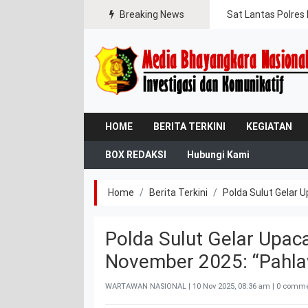
gal Jaya
Breaking News
Sat Lantas Polres 
HOME
BERITA TERKINI
KEGIATAN
BOX REDAKSI
Hubungi Kami
Home
Berita Terkini
Polda Sulut Gelar 
Polda Sulut Gelar Upac
November 2025: “Pahla
WARTAWAN NASIONAL |
10 Nov 2025, 08:36 am
| 0 comme