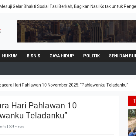
Mesuji Gelar Bhakti Sosial Tasi Berkah, Bagikan Nasi Kotak untuk Peng
HUKUM
BISNIS
GAYA HIDUP
POLITIK
SENI DAN BU
Upacara Hari Pahlawan 10 November 2025: “Pahlawanku Teladanku”
ara Hari Pahlawan 10
wanku Teladanku”
nts | 551 views